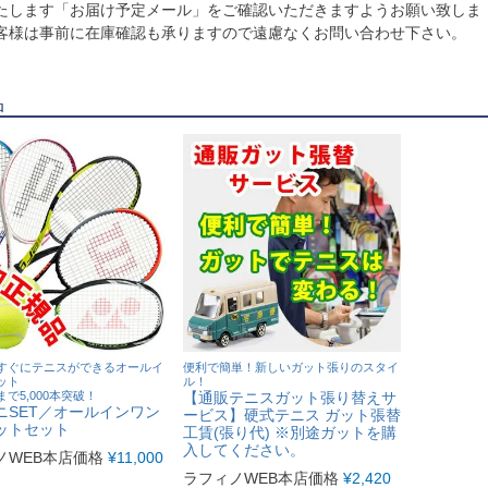
たします「お届け予定メール」をご確認いただきますようお願い致しま
客様は事前に在庫確認も承りますので遠慮なくお問い合わせ下さい。
品
すぐにテニスができるオールイ
便利で簡単！新しいガット張りのスタイ
ット
ル！
で5,000本突破！
【通販テニスガット張り替えサ
ニSET／オールインワン
ービス】硬式テニス ガット張替
ットセット
工賃(張り代) ※別途ガットを購
入してください。
ノWEB本店価格
¥
11,000
ラフィノWEB本店価格
¥
2,420