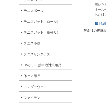
着いた
オール
テニスボール
おかげさ
テニスガット（ロール）
詳細
PA341の後継
テニスガット（単張り）
テニス小物
テニスサングラス
UVケア・熱中症対策用品
体ケア用品
アンダーウェア
ファイテン