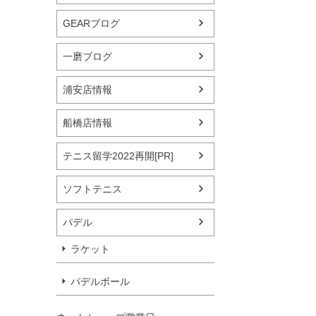
GEARブログ
一磨ブログ
浦安店情報
船橋店情報
テニス留学2022再開[PR]
ソフトテニス
パデル
ラケット
パデルボール