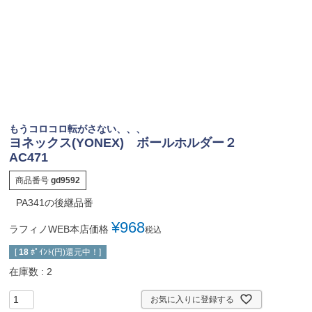
もうコロコロ転がさない、、、
ヨネックス(YONEX) ボールホルダー２
AC471
商品番号
gd9592
PA341の後継品番
¥
968
ラフィノWEB本店価格
税込
[
18
ﾎﾟｲﾝﾄ(円)還元中！]
在庫数
2
お気に入りに登録する