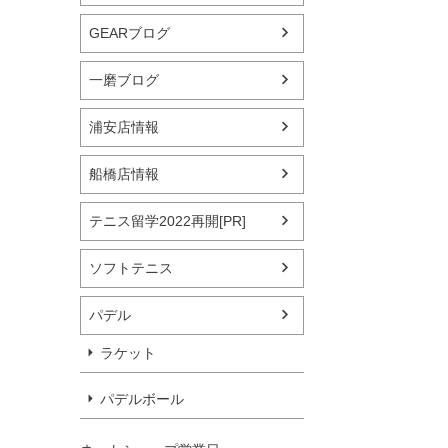
GEARブログ
一磨ブログ
浦安店情報
船橋店情報
テニス留学2022再開[PR]
ソフトテニス
パデル
ラケット
パデルボール