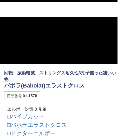
回転、振動軽減、ストリングス耐久性3拍子揃った凄い小
物
バボラ(Babolat)エラストクロス
商品番号
01-1578
エルボー対策３兄弟
□バイブカット
□バボラエラストクロス
□ドクターエルボー