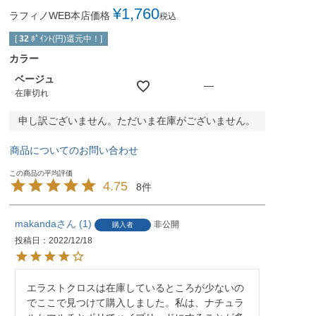
¥
1,760
ラフィノWEB本店価格
税込
[
32
ﾎﾟｲﾝﾄ(円)還元中！]
カラー
ベージュ
—
在庫切れ
申し訳ございません。ただいま在庫がございません。
商品についてのお問い合わせ
4.75
8
makanda
1
非公開
購入者
投稿日
2022/12/18
エラストクロスは在庫しているところが少ないの
でここで見つけて購入しました。私は、ナチュラ