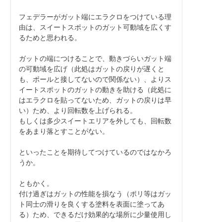
フェデラーがガット端にエラクロをつけている理
由は、スイートスポットのガット可動域を広くす
るためと思われる。

ガットの端につけることで、動きづらいガット端
の可動域を広げ（此処はガットの戻りが遅くと
も、ボールと接してないので関係ない）、よりス
イートスポットのガットの動きを助ける（此処に
はエラクロを貼ってないため、ガットの戻りは早
い）ため、より回転数を上げられる。

もしくは多少スイートエリアを外しても、回転数
をあまり落とすことがない。

といったことを期待してつけているのではなかろ
うか。

ともかく。

付け過ぎはガットの性能を損なう（ポリ等はガッ
ト同士の滑りを良くする塗料を表面に塗ってあ
る）ため、できるだけ効果的な場所に少量使用し