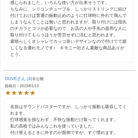
感じられました。いろんな使い方が出来そうです。

ちなみに、シリコンチューブを、しっかりストリングに結び
付けておけば普通の振動止めのように打球時に外れて飛んで
しまうなんてことは無いと思われますが、取り付けには指先
のチカラとコツが必要なので、お店の人や手先の器用な人に
取り付けてもらうほうが苦労せずに済むと思われます。

素晴らしくオシャレでカッコ良いデザインなので付けてて嬉
しくなる優れモノです♪　キモニー社さん素敵な商品ありが
とう。
DOVE
4
非公開
投稿日
2015/01/13
名前はサウンドバスターですが、しっかり振動も吸収してく
れます。

打球感覚を損なわず、不快な振動だけ取ってくれます。

私の高校ではみんなこれを使っていました。

付け替えるときに外すのが面倒ですが、すぐ慣れます。