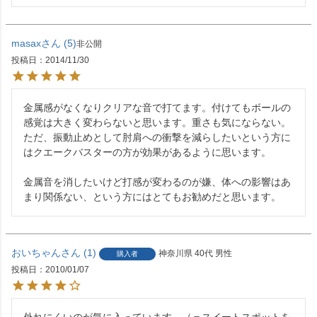
masax
5
非公開
投稿日
2014/11/30
金属感がなくなりクリアな音で打てます。付けてもボールの
感覚は大きく変わらないと思います。重さも気にならない。
ただ、振動止めとして肘肩への衝撃を減らしたいという方に
はクエークバスターの方が効果があるように思います。

金属音を消したいけど打感が変わるのが嫌、体への影響はあ
まり関係ない、という方にはとてもお勧めだと思います。
おいちゃん
1
神奈川県
40代
男性
購入者
投稿日
2010/01/07