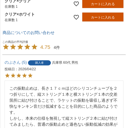
クリア×クリア
カートに入れる
在庫数
1
クリア×ホワイト
カートに入れる
在庫数
1
商品についてのお問い合わせ
4.75
4
のぶ
5
兵庫県
60代
男性
購入者
投稿日
2026/04/22
この振動止めは、長さ１７ｃｍほどのシリコンチューブを２
つ折りにして、縦ストリング１本と横ストリング１本の交差
箇所に結び付けることで、ラケットの振動を吸収し過ぎず不
快なキンキン音だけ低減することを目的にした商品のようで
す。

しかし、本来の仕様を無視して縦ストリング２本に結び付け
てみましたら、普通の振動止めと遜色ない振動低減の効果が