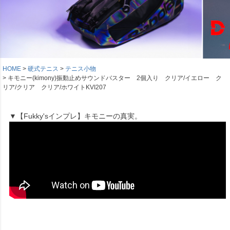
HOME
硬式テニス
テニス小物
キモニー(kimony)振動止めサウンドバスター 2個入り クリア/イエロー ク
リア/クリア クリア/ホワイトKVI207
▼【Fukky'sインプレ】キモニーの真実。