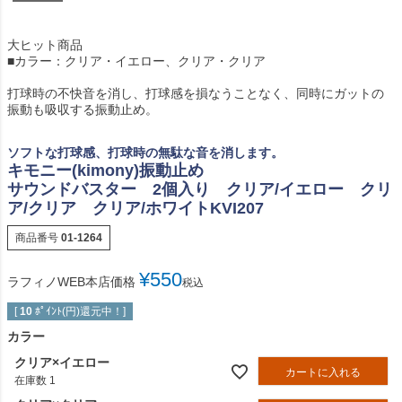
大ヒット商品
■カラー：クリア・イエロー、クリア・クリア
打球時の不快音を消し、打球感を損なうことなく、同時にガットの
振動も吸収する振動止め。
ソフトな打球感、打球時の無駄な音を消します。
キモニー(kimony)振動止め
サウンドバスター 2個入り クリア/イエロー クリ
ア/クリア クリア/ホワイトKVI207
商品番号
01-1264
¥
550
ラフィノWEB本店価格
税込
[
10
ﾎﾟｲﾝﾄ(円)還元中！]
カラー
クリア×イエロー
カートに入れる
在庫数
1