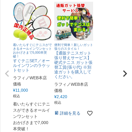
着いたらすぐにテニスがで
便利で簡単！新しいガット
きるオールインワンセット
張りのスタイル！
おかげさまで5,000本突
【通販テニスガット
破！
張り替えサービス】
すぐテニSET／オー
硬式テニス ガット張
ルインワンのラケッ
替工賃(張り代) ※別
トセット
途ガットを購入して
ください。
ラフィノWEB本店
価格
ラフィノWEB本店
¥
11,000
価格
税込
¥
2,420
税込
着いたらすぐにテニ
スができるオールイ
詳細を見る
ンワンセット
おかげさまで7,000
本突破！