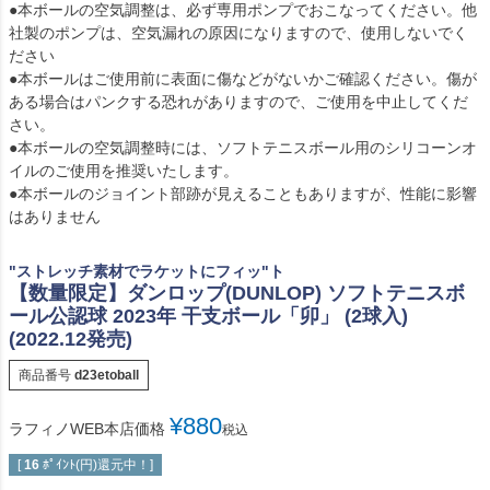
●本ボールの空気調整は、必ず専用ポンプでおこなってください。他
社製のポンプは、空気漏れの原因になりますので、使用しないでく
ださい
●本ボールはご使用前に表面に傷などがないかご確認ください。傷が
ある場合はパンクする恐れがありますので、ご使用を中止してくだ
さい。
●本ボールの空気調整時には、ソフトテニスボール用のシリコーンオ
イルのご使用を推奨いたします。
●本ボールのジョイント部跡が見えることもありますが、性能に影響
はありません
"ストレッチ素材でラケットにフィッ"ト
【数量限定】ダンロップ(DUNLOP) ソフトテニスボ
ール公認球 2023年 干支ボール「卯」 (2球入)
(2022.12発売)
商品番号
d23etoball
¥
880
ラフィノWEB本店価格
税込
[
16
ﾎﾟｲﾝﾄ(円)還元中！]