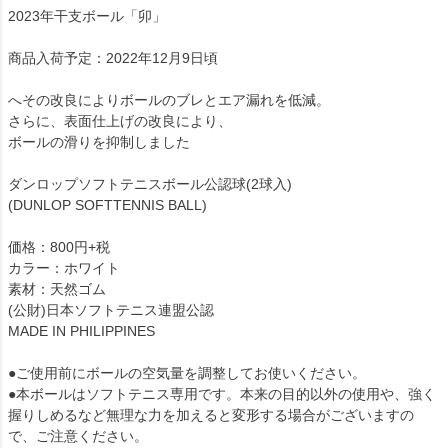
2023年干支ボール「卯」
商品入荷予定：2022年12月9日頃
へその改良によりボールのブレとエア漏れを低減。
さらに、表面仕上げの改良により、
ボールの滑りを抑制しました
ダンロップソフトテニスボール公認球(2球入)
(DUNLOP SOFTTENNIS BALL)
価格：800円+税
カラー：ホワイト
素材：天然ゴム
(公財)日本ソフトテニス連盟公認
MADE IN PHILIPPINES
●ご使用前にボールの空気量を調整してお使いください。
●本ボールはソフトテニス専用です。本来の目的以外の使用や、強く
握りしめるなど無理な力を加えると変形する場合がございますの
で、ご注意ください。