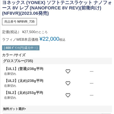
ヨネックス (YONEX) ソフトテニスラケット ナノフォ
ース 8V レブ (NANOFORCE 8V REV)(前衛向け)
(NF8VR)(2023.06発売)
商品番号
NF8VR_735
定価(税込）
¥
27,500
のところ
¥
22,000
ラフィノWEB本店価格
税込
[
400
ﾎﾟｲﾝﾄ(円)還元中！]
カラー
サイズ
グロスブルー(735)
【UL1】(普通)238g平均
—
在庫切れ
【UL2】(太め)238g平均
—
在庫切れ
【SL2】(太め)253g平均
—
在庫切れ
無料ガット選択