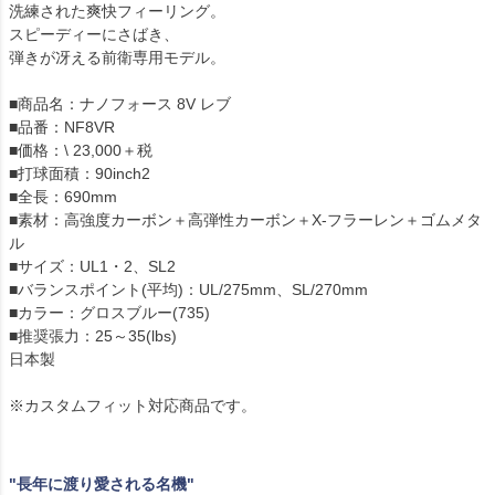
洗練された爽快フィーリング。
スピーディーにさばき、
弾きが冴える前衛専用モデル。
■商品名：ナノフォース 8V レブ
■品番：NF8VR
■価格：\ 23,000＋税
■打球面積：90inch2
■全長：690mm
■素材：高強度カーボン＋高弾性カーボン＋X-フラーレン＋ゴムメタ
ル
■サイズ：UL1・2、SL2
■バランスポイント(平均)：UL/275mm、SL/270mm
■カラー：グロスブルー(735)
■推奨張力：25～35(lbs)
日本製
※カスタムフィット対応商品です。
"長年に渡り愛される名機"