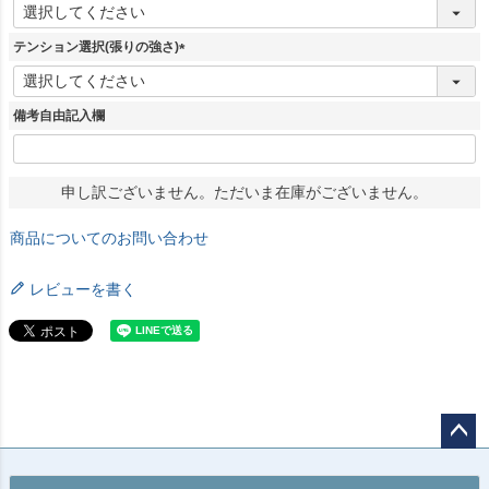
(
必
須
テンション選択(張りの強さ)
)
(
必
須
備考自由記入欄
)
申し訳ございません。ただいま在庫がございません。
商品についてのお問い合わせ
レビューを書く
ペー
ジト