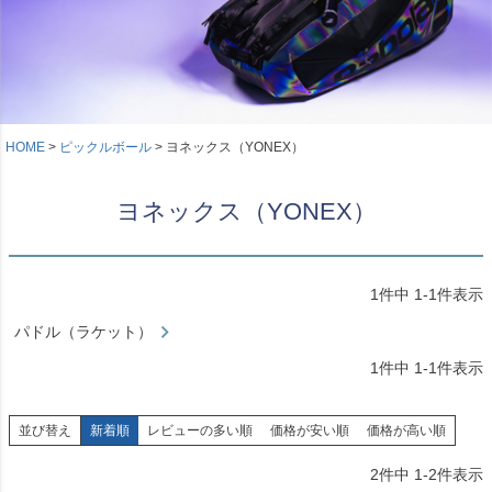
HOME
ピックルボール
ヨネックス（YONEX）
ヨネックス（YONEX）
1
件中
1
-
1
件表示
パドル（ラケット）
1
件中
1
-
1
件表示
並び替え
新着順
レビューの多い順
価格が安い順
価格が高い順
2
件中
1
-
2
件表示