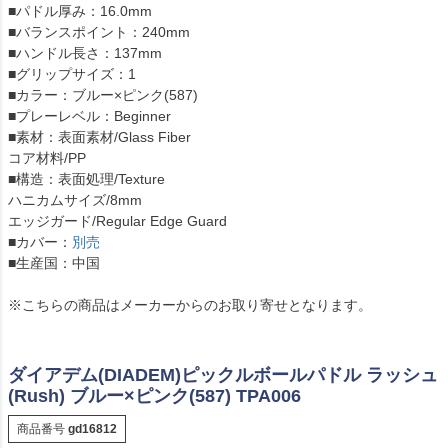
■パドル厚み：16.0mm
■バランスポイント：240mm
■ハンドル長さ：137mm
■グリップサイズ：1
■カラー：ブルー×ピンク(587)
■プレーレベル：Beginner
■素材：表面素材/Glass Fiber
コア材料/PP
■構造：表面処理/Texture
ハニカムサイズ/8mm
エッジガード/Regular Edge Guard
■カバー：
別売
■生産国：中国
※こちらの商品はメーカーからのお取り寄せとなります。
ダイアデム(DIADEM)ピックルボールパドル ラッシュ
(Rush) ブルー×ピンク(587) TPA006
商品番号
gd16812