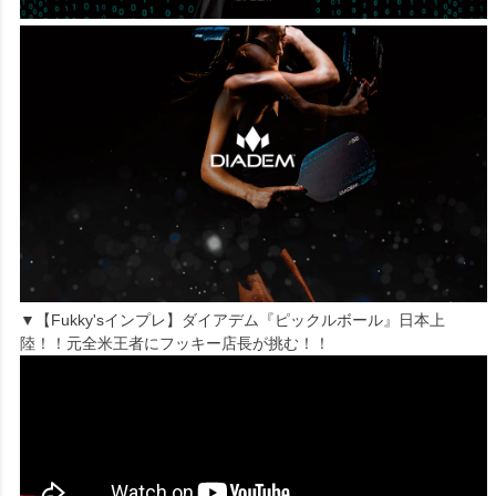
▼【Fukky'sインプレ】ダイアデム『ピックルボール』日本上
陸！！元全米王者にフッキー店長が挑む！！