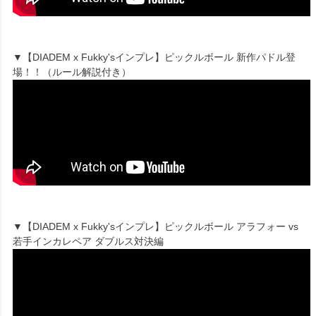
▼【DIADEM x Fukky'sインプレ】ピックルボール 新作パドル登
場！！（ルール解説付き）
▼【DIADEM x Fukky'sインプレ】ピックルボール アラフォー vs
若手インカレペア ダブルス対決編