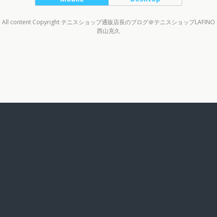
All content Copyright テニスショップ通販店長のブログ＠テニスショップLAFINO
西山克久