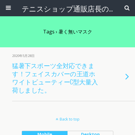
テニスショップ通販店長のブログ＠テニスショップLAFINO 西山克久
Tags › 暑く無いマスク
2020年5月28日
猛暑下スポーツ全対応できま
す！フェイスカバーの王道ホ
ワイトビューティーC型大量入
荷しました。
Back to top
Mobile
Desktop