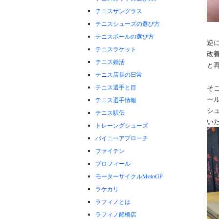
テニスサングラス
テニスシューズの選び方
テニスボールの選び方
逆
テニスラケット
改
テニス婚活
と
テニス店長の日常
テニス選手と目
そ
ール
テニス選手情報
シ
テニス駅伝
い
トレーングシューズ
バイニーアプローチ
ファイテン
プロフィール
モーターサイクルMotoGP
ラケカリ
ラフィノとは
ラフィノ船橋店