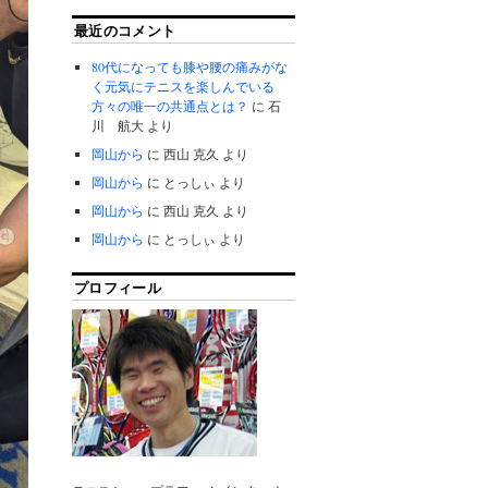
最近のコメント
80代になっても膝や腰の痛みがな
く元気にテニスを楽しんでいる
方々の唯一の共通点とは？
に
石
川 航大
より
岡山から
に
西山 克久
より
岡山から
に
とっしぃ
より
岡山から
に
西山 克久
より
岡山から
に
とっしぃ
より
プロフィール