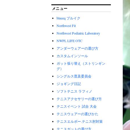
メニュー
blueeq ブルイク
Northwest Fit
Northwest Podiatric Laboratory
NWPL LIFE OTC
アンダーウェアーの選び方
カスタムインソール
ガット張り替え（ストリンギン
グ）
シングルス普及委員会
ジョギング日記
ソフトテニス ラフィノ
テニスアクセサリーの選び方
テニスイベント 試合 大会
テニスウェアーの選びかた
テニスエルボー.テニス肘対策
テニスガットの選び方。