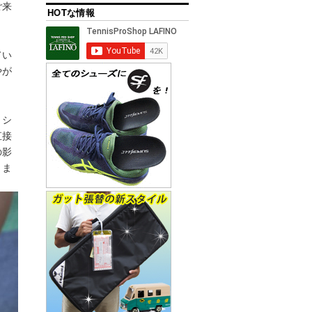
ご来
HOTな情報
てい
やが
、シ
直接
の影
りま