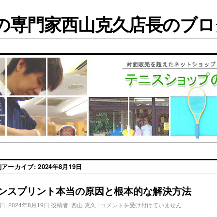
専門家西山克久店長のブログ
別アーカイブ:
2024年8月19日
ンスプリント本当の原因と根本的な解決方法
日:
2024年8月19日
投稿者:
西山 克久
|
コメントを受け付けていません