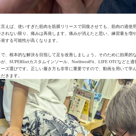
に言えば、使いすぎた筋肉を筋膜リリースで回復させても、筋肉の過使
善されない限り、痛みは再発します。痛みが消えたと思い、練習量を増
再発する可能性が高くなります。
こで、根本的な解決を目指して足を改善しましょう。そのために効果的
が、SUPERfeetカスタムインソール、NorthwestFit、LIFE OTCなどと
ューズ選びです。正しい履き方も非常に重要ですので、動画を用いて学
ただきます。