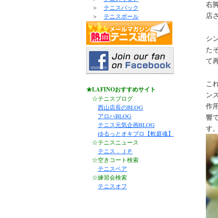
右
＞
テニスバック
店
＞
テニスボール
シ
た
て
こ
★LAFINOおすすめサイト
ン
☆テニスブログ
作
西山店長のBLOG
アロハBLOG
響
テニス元気企画BLOG
す
ゆるっとオキブロ【軟庭魂】
☆テニスニュース
テニス．ＪＰ
☆空きコート検索
テニスベア
☆練習会検索
テニスオフ