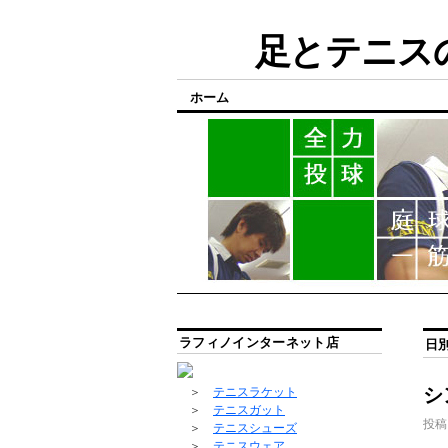
足とテニスの
ホーム
ラフィノインターネット店
日
シ
＞
テニスラケット
＞
テニスガット
投稿
＞
テニスシューズ
＞
テニスウェア