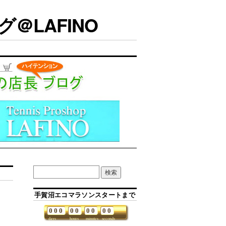
＠LAFINO
手賀沼エコマラソンスタートまで
0
0
0
0
0
0
0
0
0
days
hours
minutes
seconds