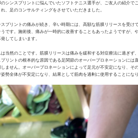
脚のシンスプリントに悩んでいたソフトテニス選手が、ご友人の紹介で
され、足のコンサルティングをさせていただきました。
ンスプリントの痛みが続き、辛い時期には、高額な筋膜リリースを受け
そうです。施術後、痛みが一時的に改善することもあったようですが、
再発してしまいます。
れは当然のことです。筋膜リリースは痛みを緩和する対症療法に過ぎず
スプリントの根本的な原因である足関節のオーバープロネーションには
用しません。オーバープロネーションによって足元が不安定になり、そ
で姿勢全体が不安定になり、結果として筋肉を過剰に使用することにな
。