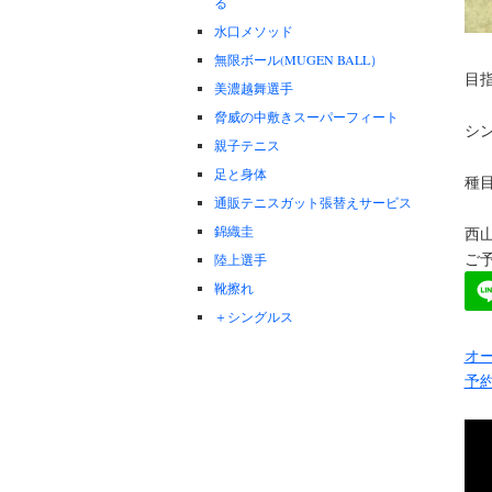
る
水口メソッド
無限ボール(MUGEN BALL）
目
美濃越舞選手
脅威の中敷きスーパーフィート
シ
親子テニス
足と身体
種
通販テニスガット張替えサービス
錦織圭
西
ご予
陸上選手
靴擦れ
＋シングルス
オー
予