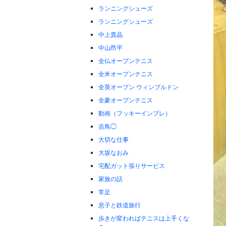
ランニングシューズ
ランニングシューズ
中上貴晶
中山昂平
全仏オープンテニス
全米オープンテニス
全英オープン ウィンブルドン
全豪オープンテニス
動画（フッキーインプレ）
吉鳥◯
大切な仕事
大坂なおみ
宅配ガット張りサービス
家族の話
常足
息子と鉄道旅行
歩きが変わればテニスは上手くな