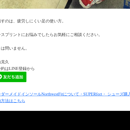
指すのは、疲労しにくい足の使い方。
ンスプリントにお悩みでしたらお気軽にご相談ください。
目は問いません。
山克久
約はLINE登録から
ダーメイドインソールNorthwestFitについて・SUPERfeet・ シューズ購
約方法はこちら