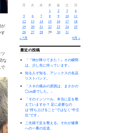
月
火
水
木
金
土
日
1
2
3
4
5
6
7
8
9
10
11
12
13
14
15
16
17
18
用が
19
20
21
22
23
24
25
26
27
28
29
30
31
やす
« 7月
9月 »
最近の投稿
なツ
適切な
「『神が降りてきた！』その瞬間
は、少し先に待っています」
んで
知る人ぞ知る、アシックスの名品
リストバンド。
「スネの痛みの原因は、まさかの
◯cm差でした。」
「そのインソール、本当に足を整
えていますか？ 足に必要なの
は“持ち上げること”ではなく“中立
位”です」
ご夫婦で足を整える。それが健康
への一番の近道。