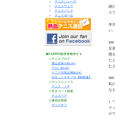
＞
テニスシューズ
踵
＞
テニスウェア
＞
テニスバック
ス
＞
テニスボール
本
い
##
足
態
★LAFINOおすすめサイト
☆テニスブログ
た
西山店長のBLOG
む
アロハBLOG
テニス元気企画BLOG
ゆるっとオキブロ【軟庭魂】
##
☆テニスニュース
私
テニス．ＪＰ
な
☆空きコート検索
テニスベア
☆練習会検索
1.
テニスオフ
ク
が