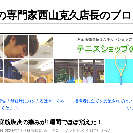
専門家西山克久店長のブログ
警告！母趾球に力を入るは今すぐや
指導者に全てを支配されてはい
てください。
い
底筋膜炎の痛みが1週間でほぼ消えた！
日:
2024年7月28日
投稿者:
西山 克久
|
コメントを受け付けていません