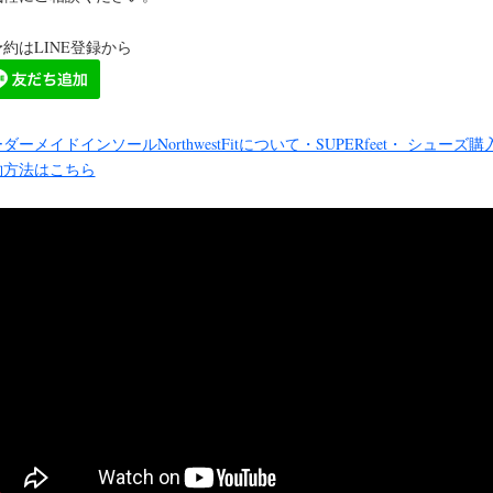
約はLINE登録から
ダーメイドインソールNorthwestFitについて・SUPERfeet・ シューズ購
約方法はこちら