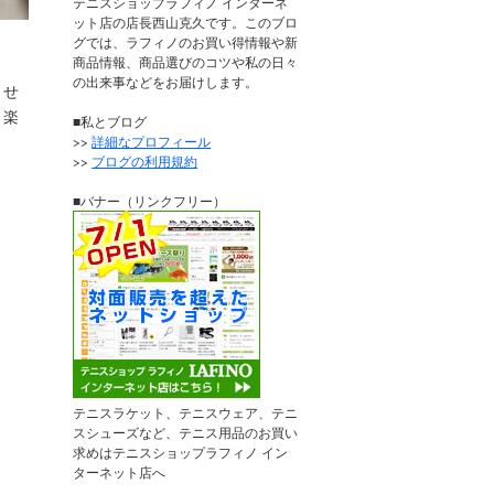
テニスショップラフィノ インターネ
ット店の店長西山克久です。このブロ
グでは、ラフィノのお買い得情報や新
商品情報、商品選びのコツや私の日々
の出来事などをお届けします。
ませ
、楽
■私とブログ
>>
詳細なプロフィール
>>
ブログの利用規約
■バナー（リンクフリー）
テニスラケット、テニスウェア、テニ
スシューズなど、テニス用品のお買い
求めはテニスショップラフィノ イン
ターネット店へ