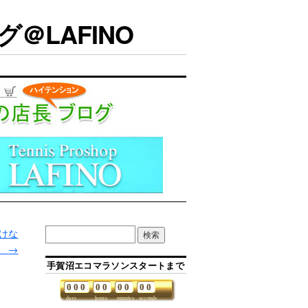
＠LAFINO
けな
。
→
手賀沼エコマラソンスタートまで
0
0
0
0
0
0
0
0
0
days
hours
minutes
seconds