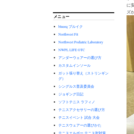
に
ズ
メニュー
blueeq ブルイク
Northwest Fit
Northwest Podiatric Laboratory
NWPL LIFE OTC
アンダーウェアーの選び方
カスタムインソール
ガット張り替え（ストリンギン
グ）
シングルス普及委員会
ジョギング日記
ソフトテニス ラフィノ
テニスアクセサリーの選び方
テニスイベント 試合 大会
テニスウェアーの選びかた
テニスエルボー.テニス肘対策