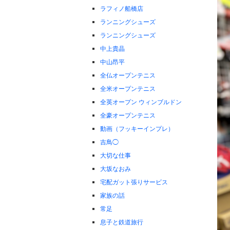
ラフィノ船橋店
ランニングシューズ
ランニングシューズ
中上貴晶
中山昂平
全仏オープンテニス
全米オープンテニス
全英オープン ウィンブルドン
全豪オープンテニス
動画（フッキーインプレ）
吉鳥◯
大切な仕事
大坂なおみ
宅配ガット張りサービス
家族の話
常足
息子と鉄道旅行