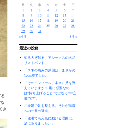
月
火
水
木
金
土
日
1
2
3
4
5
6
7
8
9
10
11
12
13
14
15
16
17
18
19
20
21
22
23
24
25
26
27
28
29
30
31
« 6月
8月 »
最近の投稿
知る人ぞ知る、アシックスの名品
リストバンド。
「スネの痛みの原因は、まさかの
◯cm差でした。」
「そのインソール、本当に足を整
えていますか？ 足に必要なの
は“持ち上げること”ではなく“中立
ぎる
位”です」
すな
ご夫婦で足を整える。それが健康
れてき
への一番の近道。
「猛暑でも元気に動ける理由は、
足にありました。」