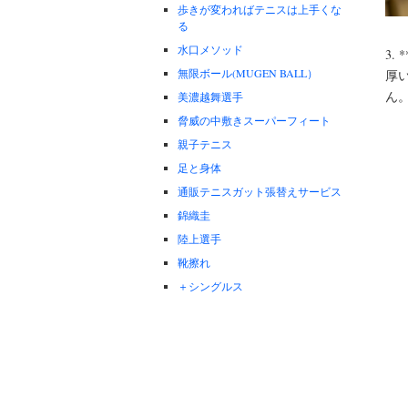
歩きが変わればテニスは上手くな
る
水口メソッド
3.
無限ボール(MUGEN BALL）
厚
ん
美濃越舞選手
脅威の中敷きスーパーフィート
親子テニス
足と身体
通販テニスガット張替えサービス
錦織圭
陸上選手
靴擦れ
＋シングルス