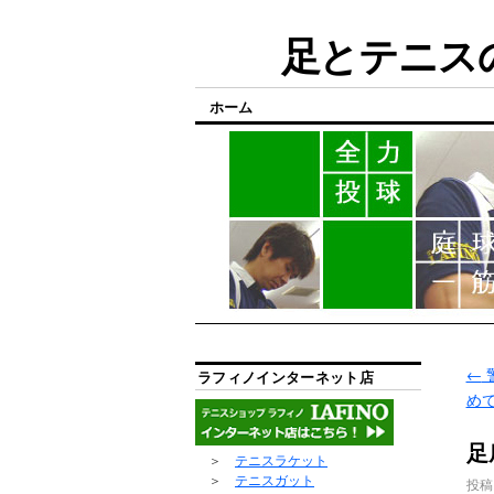
足とテニスの
ホーム
←
ラフィノインターネット店
め
足
＞
テニスラケット
＞
テニスガット
投稿