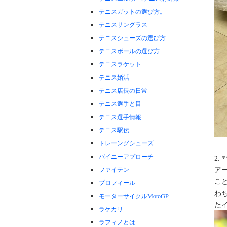
テニスガットの選び方。
テニスサングラス
テニスシューズの選び方
テニスボールの選び方
テニスラケット
テニス婚活
テニス店長の日常
テニス選手と目
テニス選手情報
テニス駅伝
トレーングシューズ
バイニーアプローチ
2.
ア
ファイテン
こ
プロフィール
わち
モーターサイクルMotoGP
た
ラケカリ
ラフィノとは