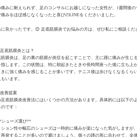
の痛みに耐えられず、足のコンサルにお越しになった女性が、1週間後の
で痛みをほぼ感じなくなったと喜びのLINEをくださいました。
当に良かったです。😊 足底筋膜炎でお悩みの方は、ぜひ私にご相談くだ
。
# 足底筋膜炎とは？
底筋膜炎は、足の裏の筋膜が炎症を起こすことで、主に踵に痛みが生じ
を指します。この状態は、特に朝起きたときや長時間座った後に立ち上
ときに強く痛みを感じることが多いです。テニス後は歩けなくなるくら
人もいます。
# 改善提案
の足底筋膜炎改善法にはいくつかの方法があります。具体的には以下の
ものです：
 **シューズ選び**
ッション性や幅広のシューズは一時的に痛みが楽になった気がしますが
て再発することが多いので避けましょう。個々の踵の形に合わせて、全