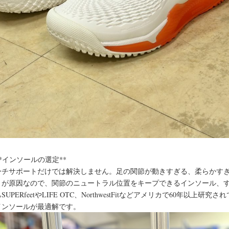
 **インソールの選定**
ーチサポートだけでは解決しません。足の関節が動きすぎる、柔らかす
とが原因なので、関節のニュートラル位置をキープできるインソール、
SUPERfeetやLIFE OTC、NorthwestFitなどアメリカで60年以上研究さ
インソールが最適解です。