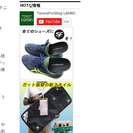
HOTな情報
テニ
さ
る状
がっ
い痛
よう
、や
体的