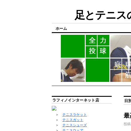
足とテニスの
ホーム
ラフィノインターネット店
日
最
＞
テニスラケット
＞
テニスガット
投稿
＞
テニスシューズ
＞
テニスウェア