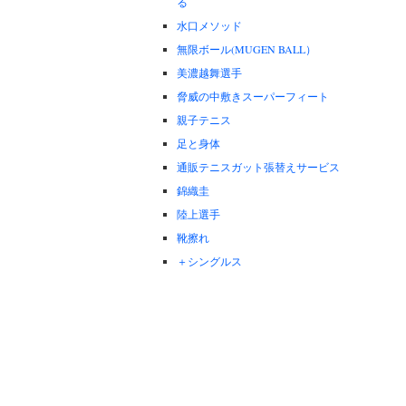
る
水口メソッド
無限ボール(MUGEN BALL）
美濃越舞選手
脅威の中敷きスーパーフィート
親子テニス
足と身体
通販テニスガット張替えサービス
錦織圭
陸上選手
靴擦れ
＋シングルス