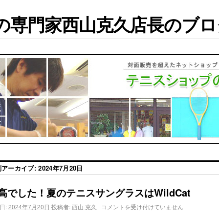
専門家西山克久店長のブログ
別アーカイブ:
2024年7月20日
高でした！夏のテニスサングラスはWildCat
日:
2024年7月20日
投稿者:
西山 克久
|
コメントを受け付けていません