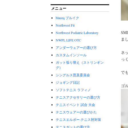
メニュー
blueeq ブルイク
Northwest Fit
SM
Northwest Podiatric Laboratory
ま
NWPL LIFE OTC
アンダーウェアーの選び方
ネ
カスタムインソール
っ
ガット張り替え（ストリンギン
グ）
でも
シングルス普及委員会
ジョギング日記
ゴ
ソフトテニス ラフィノ
テニスアクセサリーの選び方
テニスイベント 試合 大会
テニスウェアーの選びかた
テニスエルボー.テニス肘対策
テニスガットの選び方。