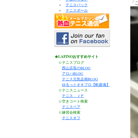
「
＞
テニスバック
＞
テニスボール
★LAFINOおすすめサイト
☆テニスブログ
西山店長のBLOG
アロハBLOG
テニス元気企画BLOG
ゆるっとオキブロ【軟庭魂】
☆テニスニュース
テニス．ＪＰ
☆空きコート検索
テニスベア
☆練習会検索
テニスオフ