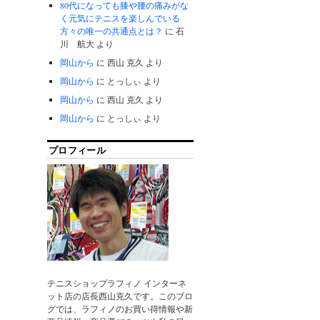
80代になっても膝や腰の痛みがな
く元気にテニスを楽しんでいる
方々の唯一の共通点とは？
に
石
川 航大
より
岡山から
に
西山 克久
より
岡山から
に
とっしぃ
より
岡山から
に
西山 克久
より
岡山から
に
とっしぃ
より
プロフィール
テニスショップラフィノ インターネ
ット店の店長西山克久です。このブロ
グでは、ラフィノのお買い得情報や新