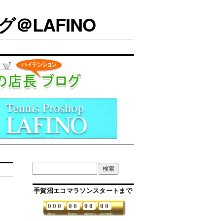
＠LAFINO
手賀沼エコマラソンスタートまで
0
0
0
0
0
0
0
0
0
days
hours
minutes
seconds