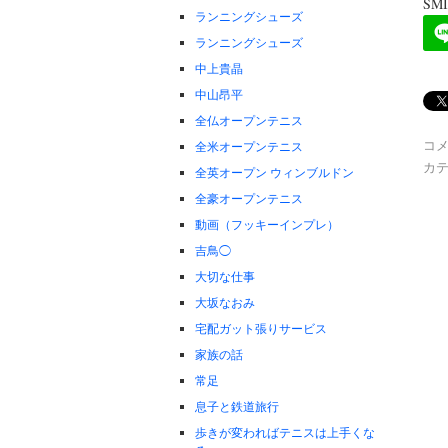
SM
ランニングシューズ
ランニングシューズ
中上貴晶
中山昂平
全仏オープンテニス
コ
全米オープンテニス
カテ
全英オープン ウィンブルドン
全豪オープンテニス
動画（フッキーインプレ）
吉鳥◯
大切な仕事
大坂なおみ
宅配ガット張りサービス
家族の話
常足
息子と鉄道旅行
歩きが変わればテニスは上手くな