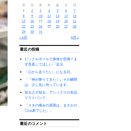
月
火
水
木
金
土
日
1
2
3
4
5
6
7
8
9
10
11
12
13
14
15
16
17
18
19
20
21
22
23
24
25
26
27
28
29
30
31
« 6月
8月 »
最近の投稿
ピックルボールで身体が悲鳴？ま
ず見直してほしい「足元
「心から走りたい」になる日。
「『神が降りてきた！』その瞬間
は、少し先に待っています」
知る人ぞ知る、アシックスの名品
リストバンド。
「スネの痛みの原因は、まさかの
◯cm差でした。」
最近のコメント