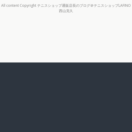
All content Copyright テニスショップ通販店長のブログ＠テニスショップLAFINO
西山克久