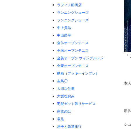
ラフィノ船橋店
ランニングシューズ
ランニングシューズ
中上貴晶
中山昂平
全仏オープンテニス
全米オープンテニス
「
全英オープン ウィンブルドン
全豪オープンテニス
動画（フッキーインプレ）
吉鳥◯
本人
大切な仕事
大坂なおみ
宅配ガット張りサービス
原
家族の話
常足
シ
息子と鉄道旅行