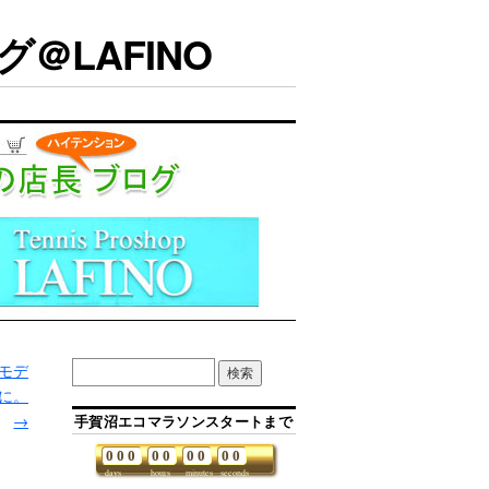
＠LAFINO
年モデ
に。
→
手賀沼エコマラソンスタートまで
0
0
0
0
0
0
0
0
0
days
hours
minutes
seconds