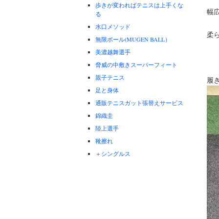
歩きが変わればテニスは上手くな
幅
る
水口メソッド
柔
無限ボール(MUGEN BALL）
美濃越舞選手
脅威の中敷きスーパーフィート
親子テニス
履
足と身体
通販テニスガット張替えサービス
錦織圭
陸上選手
靴擦れ
＋シングルス