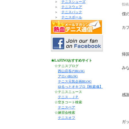
＞
テニスシューズ
投稿
＞
テニスウェア
＞
テニスバック
僕
＞
テニスボール
カ
帰
★LAFINOおすすめサイト
☆テニスブログ
み
西山店長のBLOG
アロハBLOG
テニス元気企画BLOG
ゆるっとオキブロ【軟庭魂】
☆テニスニュース
感
テニス．ＪＰ
☆空きコート検索
テニスベア
☆練習会検索
テニスオフ
ガッ