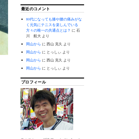
最近のコメント
80代になっても膝や腰の痛みがな
く元気にテニスを楽しんでいる
方々の唯一の共通点とは？
に
石
川 航大
より
岡山から
に
西山 克久
より
岡山から
に
とっしぃ
より
岡山から
に
西山 克久
より
岡山から
に
とっしぃ
より
プロフィール