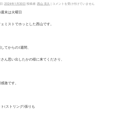
日:
2024年1月30日
投稿者:
西山 克久
|
コメントを受け付けていません
の週末は火曜日
フェミストでホッとした西山です。
国してからの1週間、
なさん思い出したかの様に来てくださり、
謝感激です。
ト(ストリング)張りも