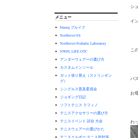
シ
メニュー
イ
blueeq ブルイク
Northwest Fit
Northwest Podiatric Laboratory
こ
NWPL LIFE OTC
アンダーウェアーの選び方
カスタムインソール
ガット張り替え（ストリンギン
バ
グ）
シングルス普及委員会
お
ジョギング日記
ソフトテニス ラフィノ
テニスアクセサリーの選び方
テニスイベント 試合 大会
わ
テニスウェアーの選びかた
テニスエルボー.テニス肘対策