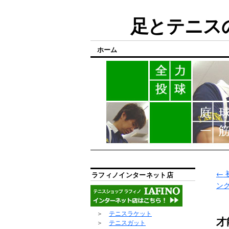
足とテニスの
ホーム
←
ラフィノインターネット店
ン
＞
テニスラケット
才
＞
テニスガット