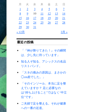
月
火
水
木
金
土
日
1
2
3
4
5
6
7
8
9
10
11
12
13
14
15
16
17
18
19
20
21
22
23
24
25
26
27
28
29
30
31
« 12月
2月 »
最近の投稿
「『神が降りてきた！』その瞬間
は、少し先に待っています」
知る人ぞ知る、アシックスの名品
リストバンド。
「スネの痛みの原因は、まさかの
◯cm差でした。」
「そのインソール、本当に足を整
えていますか？ 足に必要なの
は“持ち上げること”ではなく“中立
位”です」
ご夫婦で足を整える。それが健康
への一番の近道。