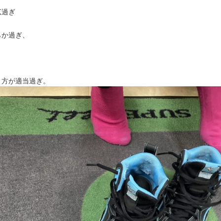
広過ぎ
らか過ぎ、
き方が適当過ぎ。