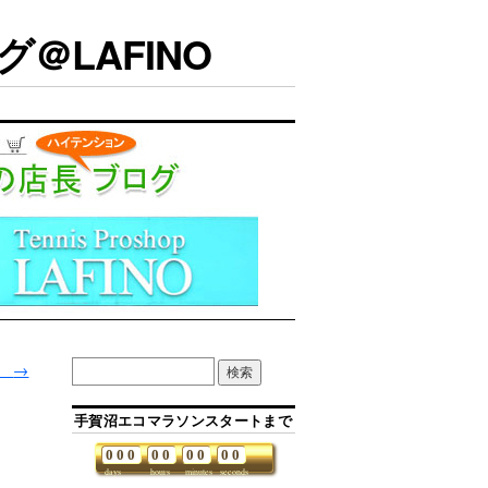
＠LAFINO
。
→
手賀沼エコマラソンスタートまで
0
0
0
0
0
0
0
0
0
days
hours
minutes
seconds