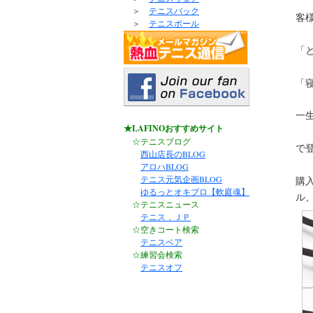
＞
テニスバック
客
＞
テニスボール
「
「
一
★LAFINOおすすめサイト
☆テニスブログ
で登
西山店長のBLOG
アロハBLOG
テニス元気企画BLOG
購入
ゆるっとオキブロ【軟庭魂】
ル
☆テニスニュース
テニス．ＪＰ
☆空きコート検索
テニスベア
☆練習会検索
テニスオフ