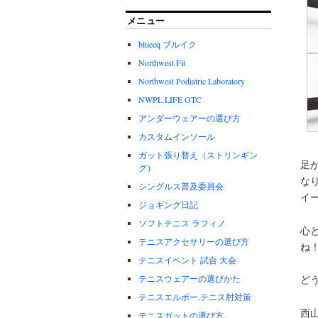
メニュー
blueeq ブルイク
Northwest Fit
Northwest Podiatric Laboratory
NWPL LIFE OTC
アンダーウェアーの選び方
カスタムインソール
ガット張り替え（ストリンギン
足
グ）
な
シングルス普及委員会
イ
ジョギング日記
ソフトテニス ラフィノ
心
テニスアクセサリーの選び方
ね
テニスイベント 試合 大会
テニスウェアーの選びかた
ど
テニスエルボー.テニス肘対策
西
テニスガットの選び方。