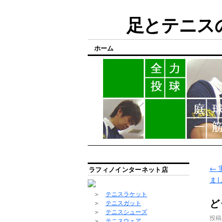
足とテニスの
ホーム
←
ラフィノインターネット店
ま
＞
テニスラケット
ど
＞
テニスガット
＞
テニスシューズ
投稿
＞
テニスウェア