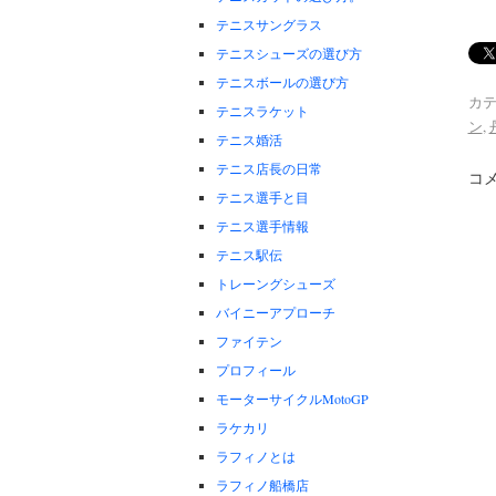
テニスサングラス
テニスシューズの選び方
テニスボールの選び方
カテ
テニスラケット
ン
,
テニス婚活
テニス店長の日常
コ
テニス選手と目
テニス選手情報
テニス駅伝
トレーングシューズ
バイニーアプローチ
ファイテン
プロフィール
モーターサイクルMotoGP
ラケカリ
ラフィノとは
ラフィノ船橋店