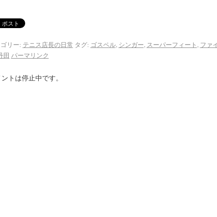
ゴリー:
テニス店長の日常
タグ:
ゴスペル
,
シンガー
,
スーパーフィート
,
ファ
丹田
パーマリンク
メントは停止中です。