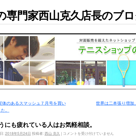
専門家西山克久店長のブログ
実体のあるスマッシュ７月号を買い
世界は二本張り増加
した。
うにも疲れている人はお気軽相談。
日:
2018年5月24日
投稿者:
西山 克久
|
コメントを受け付けていません