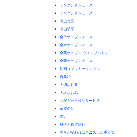
ランニングシューズ
ランニングシューズ
中上貴晶
中山昂平
全仏オープンテニス
全米オープンテニス
全英オープン ウィンブルドン
全豪オープンテニス
動画（フッキーインプレ）
吉鳥◯
大切な仕事
大坂なおみ
宅配ガット張りサービス
家族の話
常足
息子と鉄道旅行
歩きが変わればテニスは上手くな