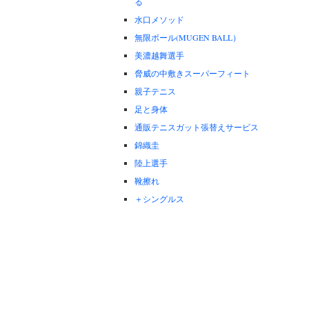
る
水口メソッド
無限ボール(MUGEN BALL）
美濃越舞選手
脅威の中敷きスーパーフィート
親子テニス
足と身体
通販テニスガット張替えサービス
錦織圭
陸上選手
靴擦れ
＋シングルス