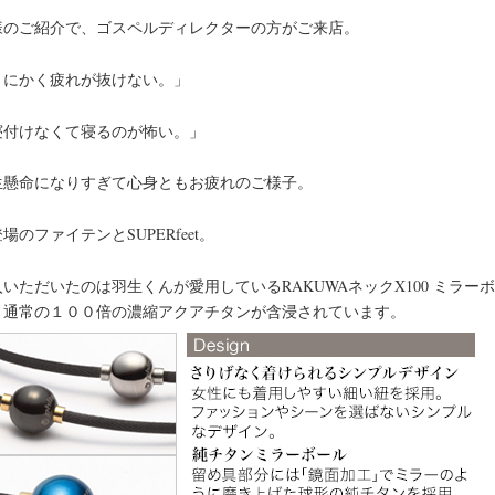
様のご紹介で、ゴスペルディレクターの方がご来店。
とにかく疲れが抜けない。」
寝付けなくて寝るのが怖い。」
生懸命になりすぎて心身ともお疲れのご様子。
場のファイテンとSUPERfeet。
いただいたのは羽生くんが愛用しているRAKUWAネックX100 ミラー
、通常の１００倍の濃縮アクアチタンが含浸されています。