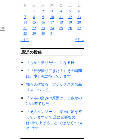
月
火
水
木
金
土
日
1
2
3
4
5
6
7
8
9
10
11
12
13
14
15
16
17
18
19
20
21
22
23
24
25
26
27
イテ
28
29
30
31
« 4月
6月 »
最近の投稿
「心から走りたい」になる日。
「『神が降りてきた！』その瞬間
は、少し先に待っています」
知る人ぞ知る、アシックスの名品
リストバンド。
「スネの痛みの原因は、まさかの
◯cm差でした。」
「そのインソール、本当に足を整
えていますか？ 足に必要なの
は“持ち上げること”ではなく“中立
位”です」