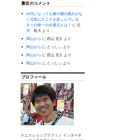
最近のコメント
80代になっても膝や腰の痛みがな
く元気にテニスを楽しんでいる
方々の唯一の共通点とは？
に
石
川 航大
より
岡山から
に
西山 克久
より
岡山から
に
とっしぃ
より
岡山から
に
西山 克久
より
岡山から
に
とっしぃ
より
プロフィール
テニスショップラフィノ インターネ