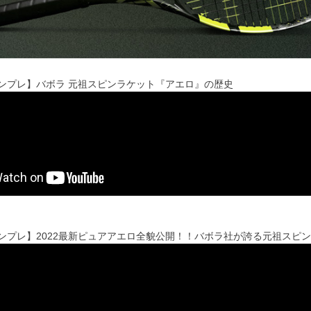
'sインプレ】バボラ 元祖スピンラケット『アエロ』の歴史
'sインプレ】2022最新ピュアアエロ全貌公開！！バボラ社が誇る元祖ス