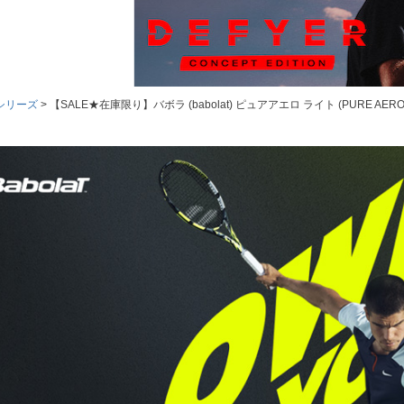
ロシリーズ
【SALE★在庫限り】バボラ (babolat) ピュアアエロ ライト (PURE AERO LI