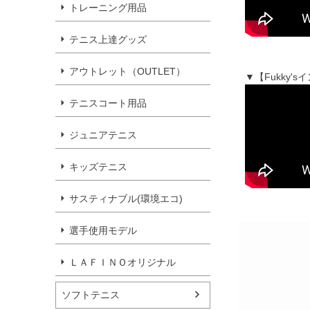
トレーニング用品
テニス上達グッズ
アウトレット（OUTLET）
▼【Fukky
テニスコート用品
ジュニアテニス
キッズテニス
サスティナブル(環境エコ)
選手使用モデル
ＬＡＦＩＮＯオリジナル
ソフトテニス