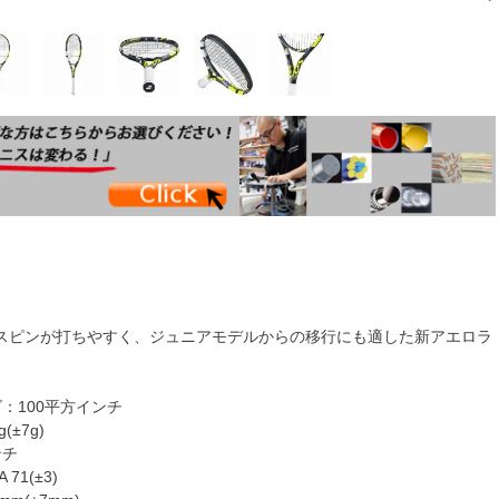
スピンが打ちやすく、ジュニアモデルからの移行にも適した新アエロラ
：100平方インチ
(±7g)
ンチ
71(±3)