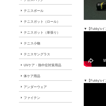
テニスボール
テニスガット（ロール）
▼【Fukky
テニスガット（単張り）
テニス小物
テニスサングラス
UVケア・熱中症対策用品
体ケア用品
▼【Fukky
アンダーウェア
ファイテン