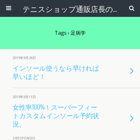
テニスショップ通販店長のブログ＠テニスショップLAFINO 西山克久
Tags › 足病学
2019年9月26日
インソール使うなら早ければ
早いほど！
2019年9月11日
女性率100%！スーパーフィー
トカスタムインソール予約状
況。
2 RESPONSES