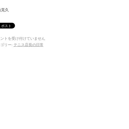
山克久
メントを受け付けていません
ゴリー:
テニス店長の日常