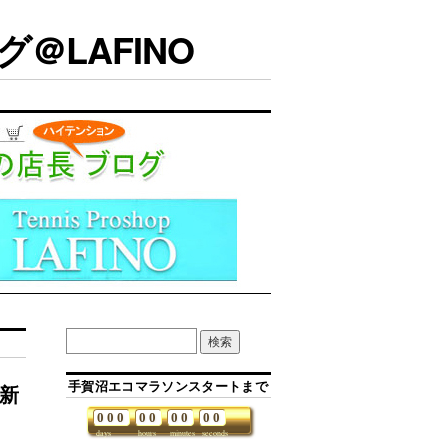
＠LAFINO
手賀沼エコマラソンスタートまで
最新
0
0
0
0
0
0
0
0
0
days
hours
minutes
seconds