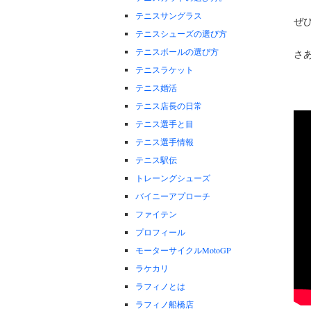
テニスサングラス
ぜ
テニスシューズの選び方
テニスボールの選び方
さ
テニスラケット
テニス婚活
テニス店長の日常
テニス選手と目
テニス選手情報
テニス駅伝
トレーングシューズ
バイニーアプローチ
ファイテン
プロフィール
モーターサイクルMotoGP
ラケカリ
ラフィノとは
ラフィノ船橋店