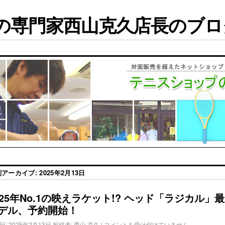
専門家西山克久店長のブログ
別アーカイブ:
2025年2月13日
025年No.1の映えラケット!? ヘッド「ラジカル」
デル、予約開始！
日:
2025年2月13日
投稿者:
西山 克久
|
コメントを受け付けていません