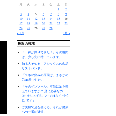
月
火
水
木
金
土
日
1
2
3
4
5
6
7
8
9
10
11
12
13
14
15
16
！
17
18
19
20
21
22
23
24
25
26
27
28
« 1月
3月 »
最近の投稿
「『神が降りてきた！』その瞬間
は、少し先に待っています」
知る人ぞ知る、アシックスの名品
リストバンド。
「スネの痛みの原因は、まさかの
◯cm差でした。」
「そのインソール、本当に足を整
えていますか？ 足に必要なの
は“持ち上げること”ではなく“中立
位”です」
ご夫婦で足を整える。それが健康
への一番の近道。