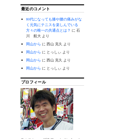
最近のコメント
80代になっても膝や腰の痛みがな
く元気にテニスを楽しんでいる
方々の唯一の共通点とは？
に
石
川 航大
より
岡山から
に
西山 克久
より
岡山から
に
とっしぃ
より
岡山から
に
西山 克久
より
岡山から
に
とっしぃ
より
プロフィール