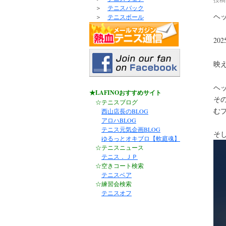
＞
テニスバック
ヘ
＞
テニスボール
20
映
ヘ
★LAFINOおすすめサイト
そ
☆テニスブログ
む
西山店長のBLOG
アロハBLOG
テニス元気企画BLOG
そ
ゆるっとオキブロ【軟庭魂】
☆テニスニュース
テニス．ＪＰ
☆空きコート検索
テニスベア
☆練習会検索
テニスオフ