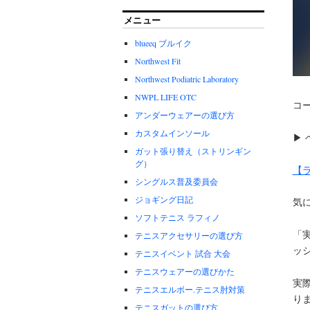
メニュー
blueeq ブルイク
Northwest Fit
Northwest Podiatric Laboratory
NWPL LIFE OTC
コ
アンダーウェアーの選び方
カスタムインソール
▶
ガット張り替え（ストリンギン
グ）
【
シングルス普及委員会
ジョギング日記
気
ソフトテニス ラフィノ
「
テニスアクセサリーの選び方
ッ
テニスイベント 試合 大会
テニスウェアーの選びかた
実
テニスエルボー.テニス肘対策
り
テニスガットの選び方。