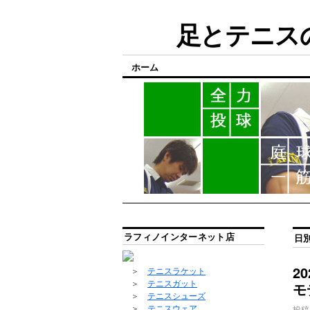
足とテニスの
ホーム
ラフィノインターネット店
日
2
＞
テニスラケット
＞
テニスガット
モ
＞
テニスシューズ
＞
テニスウェア
投稿