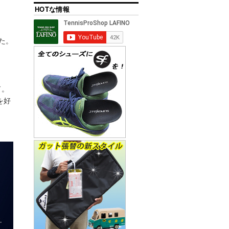
HOTな情報
た。
ド。
を好