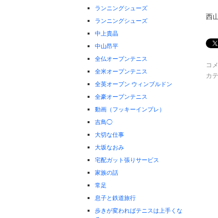
ランニングシューズ
西
ランニングシューズ
中上貴晶
中山昂平
全仏オープンテニス
コ
全米オープンテニス
カテ
全英オープン ウィンブルドン
全豪オープンテニス
動画（フッキーインプレ）
吉鳥◯
大切な仕事
大坂なおみ
宅配ガット張りサービス
家族の話
常足
息子と鉄道旅行
歩きが変わればテニスは上手くな