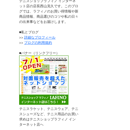
テニスショップラフィノ インターネ
ット店の店長西山克久です。このブロ
グでは、ラフィノのお買い得情報や新
商品情報、商品選びのコツや私の日々
の出来事などをお届けします。
■私とブログ
>>
詳細なプロフィール
>>
ブログの利用規約
■バナー（リンクフリー）
テニスラケット、テニスウェア、テニ
スシューズなど、テニス用品のお買い
求めはテニスショップラフィノ イン
ターネット店へ