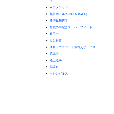
る
水口メソッド
無限ボール(MUGEN BALL）
美濃越舞選手
脅威の中敷きスーパーフィート
親子テニス
足と身体
通販テニスガット張替えサービス
錦織圭
陸上選手
靴擦れ
＋シングルス