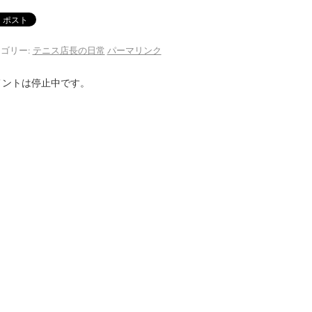
ゴリー:
テニス店長の日常
パーマリンク
メントは停止中です。