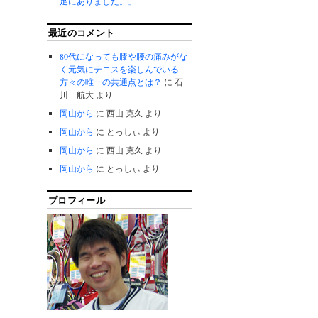
足にありました。」
最近のコメント
80代になっても膝や腰の痛みがな
く元気にテニスを楽しんでいる
方々の唯一の共通点とは？
に
石
川 航大
より
岡山から
に
西山 克久
より
岡山から
に
とっしぃ
より
岡山から
に
西山 克久
より
岡山から
に
とっしぃ
より
プロフィール