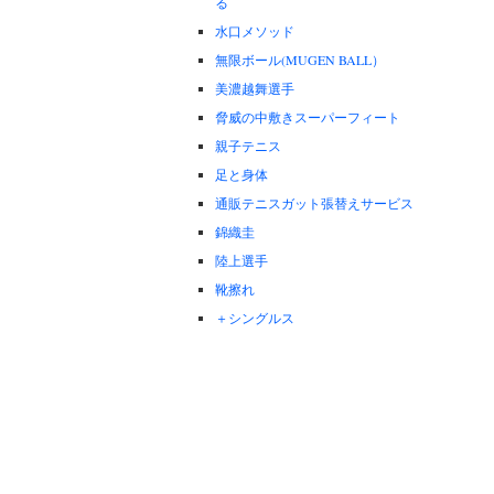
る
水口メソッド
無限ボール(MUGEN BALL）
美濃越舞選手
脅威の中敷きスーパーフィート
親子テニス
足と身体
通販テニスガット張替えサービス
錦織圭
陸上選手
靴擦れ
＋シングルス