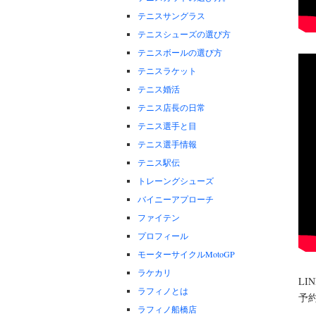
テニスサングラス
テニスシューズの選び方
テニスボールの選び方
テニスラケット
テニス婚活
テニス店長の日常
テニス選手と目
テニス選手情報
テニス駅伝
トレーングシューズ
バイニーアプローチ
ファイテン
プロフィール
モーターサイクルMotoGP
ラケカリ
L
ラフィノとは
予
ラフィノ船橋店