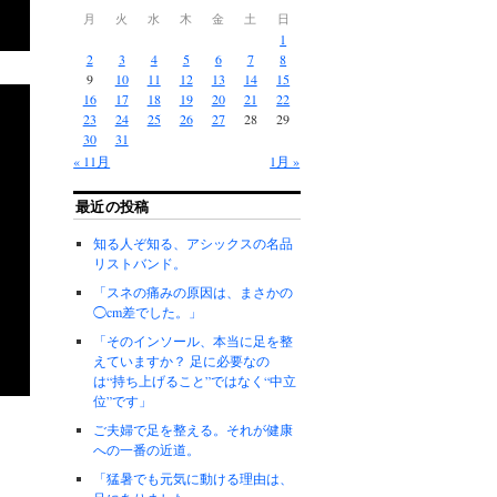
月
火
水
木
金
土
日
1
2
3
4
5
6
7
8
9
10
11
12
13
14
15
16
17
18
19
20
21
22
23
24
25
26
27
28
29
30
31
« 11月
1月 »
最近の投稿
知る人ぞ知る、アシックスの名品
リストバンド。
「スネの痛みの原因は、まさかの
◯cm差でした。」
「そのインソール、本当に足を整
えていますか？ 足に必要なの
は“持ち上げること”ではなく“中立
位”です」
ご夫婦で足を整える。それが健康
への一番の近道。
「猛暑でも元気に動ける理由は、