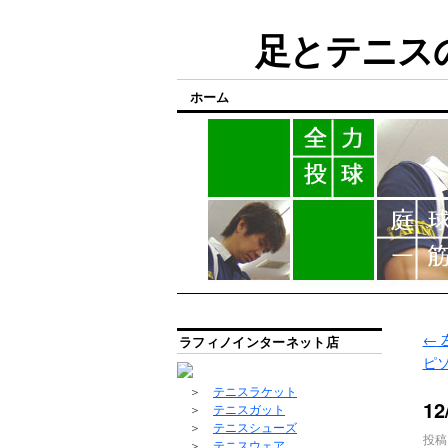
足とテニスの
ホーム
←
ラフィノインターネット店
ピ
＞
テニスラケット
1
＞
テニスガット
＞
テニスシューズ
投稿
＞
テニスウェア