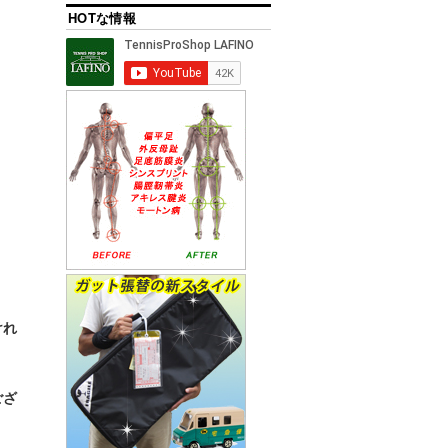
HOTな情報
。
けれ
ござ