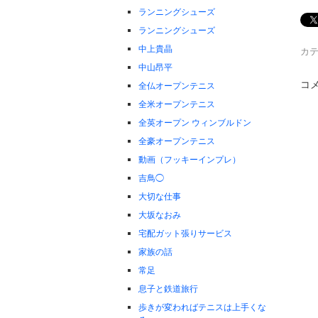
ランニングシューズ
ランニングシューズ
中上貴晶
カテ
中山昂平
コ
全仏オープンテニス
全米オープンテニス
全英オープン ウィンブルドン
全豪オープンテニス
動画（フッキーインプレ）
吉鳥◯
大切な仕事
大坂なおみ
宅配ガット張りサービス
家族の話
常足
息子と鉄道旅行
歩きが変わればテニスは上手くな