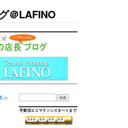
＠LAFINO
蟹
→
手賀沼エコマラソンスタートまで
0
0
0
0
0
0
0
0
0
days
hours
minutes
seconds