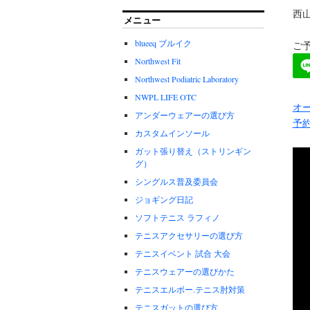
西
メニュー
blueeq ブルイク
ご予
Northwest Fit
Northwest Podiatric Laboratory
NWPL LIFE OTC
オー
アンダーウェアーの選び方
予
カスタムインソール
ガット張り替え（ストリンギン
グ）
シングルス普及委員会
ジョギング日記
ソフトテニス ラフィノ
テニスアクセサリーの選び方
テニスイベント 試合 大会
テニスウェアーの選びかた
テニスエルボー.テニス肘対策
テニスガットの選び方。