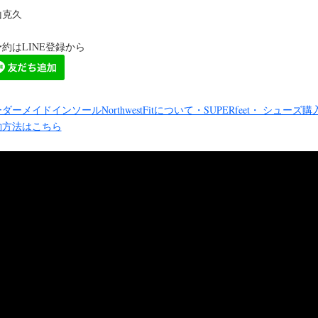
山克久
約はLINE登録から
ダーメイドインソールNorthwestFitについて・SUPERfeet・ シューズ購
約方法はこちら