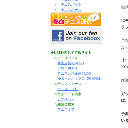
＞
テニスバック
臨
＞
テニスボール
12/
ラ
ご
よ
★LAFINOおすすめサイト
☆テニスブログ
【
西山店長のBLOG
20
アロハBLOG
テニス元気企画BLOG
ゆるっとオキブロ【軟庭魂】
休
☆テニスニュース
テニス．ＪＰ
ガ
☆空きコート検索
テニスベア
ば、
☆練習会検索
テニスオフ
予
い