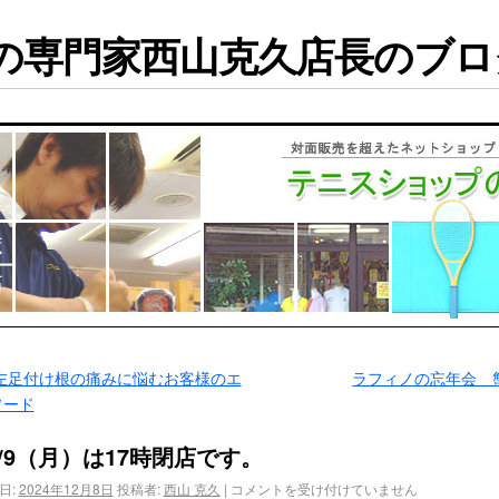
専門家西山克久店長のブログ
左足付け根の痛みに悩むお客様のエ
ラフィノの忘年会 
ソード
2/9（月）は17時閉店です。
日:
2024年12月8日
投稿者:
西山 克久
|
コメントを受け付けていません