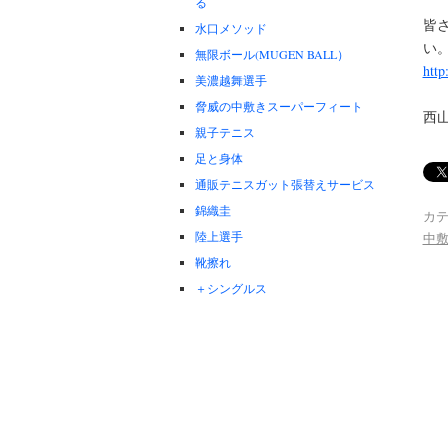
る
皆さ
水口メソッド
い
無限ボール(MUGEN BALL）
http
美濃越舞選手
脅威の中敷きスーパーフィート
西
親子テニス
足と身体
通販テニスガット張替えサービス
錦織圭
カテ
陸上選手
中
靴擦れ
＋シングルス