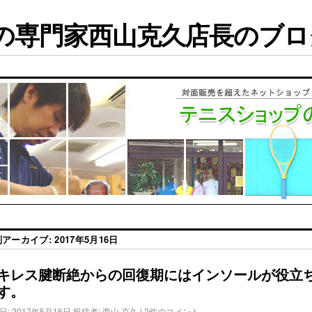
専門家西山克久店長のブログ
別アーカイブ:
2017年5月16日
キレス腱断絶からの回復期にはインソールが役立
す。
日:
2017年5月16日
投稿者:
西山 克久
|
2件のコメント