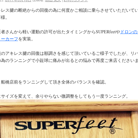
キレス腱の断絶からの回復の為に何度かご相談に乗らさせていただいて
客様。
者さんから軽い運動の許可が出たタイミングからSUPERfeetや
ドロンの
リーカーフ
を実装。
題のアキレス腱の回復は順調さを感じて頂いているご様子でしたが、リ
の為のランニングで小趾球に痛みが出るとの悩みで再度ご来店ください
。
く船橋店前をランニングして頂き全体のバランスを確認。
にサイズを変えて、余りやらない微調整をしてもう一度ランニング。