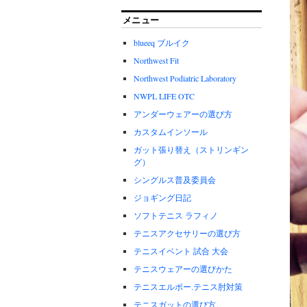
メニュー
blueeq ブルイク
Northwest Fit
Northwest Podiatric Laboratory
NWPL LIFE OTC
アンダーウェアーの選び方
カスタムインソール
ガット張り替え（ストリンギン
グ）
シングルス普及委員会
ジョギング日記
ソフトテニス ラフィノ
テニスアクセサリーの選び方
テニスイベント 試合 大会
テニスウェアーの選びかた
テニスエルボー.テニス肘対策
テニスガットの選び方。