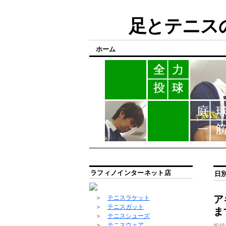
足とテニスの
ホーム
ラフィノインターネット店
日
ア
＞
テニスラケット
＞
テニスガット
ま
＞
テニスシューズ
＞
テニスウェア
投稿