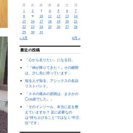
月
火
水
木
金
土
日
1
2
3
4
5
6
7
8
9
10
11
12
13
14
15
16
17
18
19
20
21
22
23
24
25
26
27
28
29
30
31
« 4月
6月 »
最近の投稿
「心から走りたい」になる日。
「『神が降りてきた！』その瞬間
は、少し先に待っています」
知る人ぞ知る、アシックスの名品
リストバンド。
「スネの痛みの原因は、まさかの
◯cm差でした。」
「そのインソール、本当に足を整
えていますか？ 足に必要なの
は“持ち上げること”ではなく“中立
位”です」