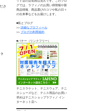
ット店の店長西山克久です。このブロ
グでは、ラフィノのお買い得情報や新
くださ
商品情報、商品選びのコツや私の日々
の出来事などをお届けします。
■私とブログ
>>
詳細なプロフィール
>>
ブログの利用規約
■バナー（リンクフリー）
ント
テニスラケット、テニスウェア、テニ
スシューズなど、テニス用品のお買い
求めはテニスショップラフィノ イン
ターネット店へ