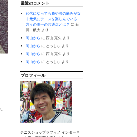
最近のコメント
80代になっても膝や腰の痛みがな
く元気にテニスを楽しんでいる
方々の唯一の共通点とは？
に
石
川 航大
より
岡山から
に
西山 克久
より
岡山から
に
とっしぃ
より
岡山から
に
西山 克久
より
し
岡山から
に
とっしぃ
より
プロフィール
か。
と
テニスショップラフィノ インターネ