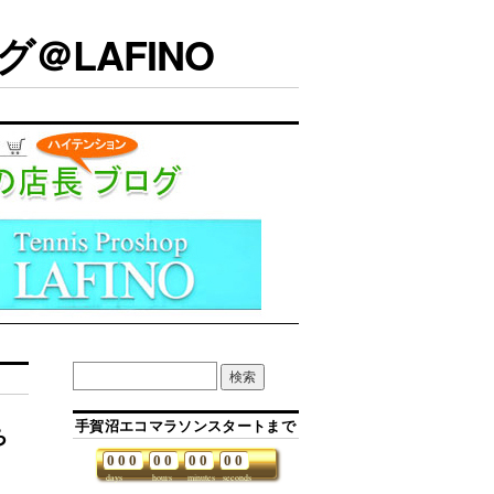
＠LAFINO
手賀沼エコマラソンスタートまで
ち
0
0
0
0
0
0
0
0
0
days
hours
minutes
seconds