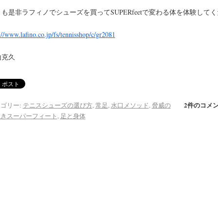
も是非ラフィノでシューズを買ってSUPERfeetで変わる体を体験して
。
://www.lafino.co.jp/fs/tennisshop/c/gr2081
山克久
2件のコメ
ゴリー:
テニスシューズの選び方
,
常足
,
水口メソッド
,
脅威の
敷きスーパーフィート
,
足と身体