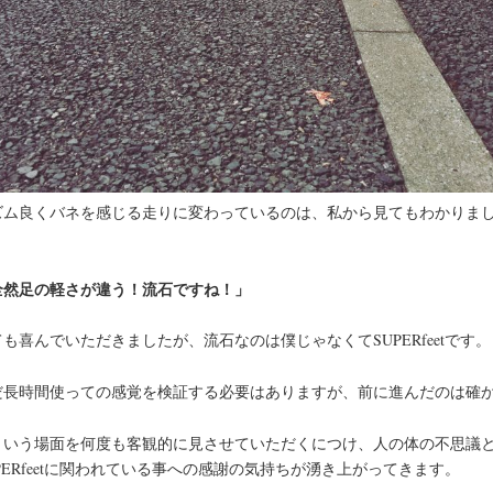
ズム良くバネを感じる走りに変わっているのは、私から見てもわかりま
。
全然足の軽さが違う！流石ですね！」
も喜んでいただきましたが、流石なのは僕じゃなくてSUPERfeetです。
だ長時間使っての感覚を検証する必要はありますが、前に進んだのは確
ういう場面を何度も客観的に見させていただくにつけ、人の体の不思議
PERfeetに関われている事への感謝の気持ちが湧き上がってきます。