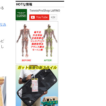
HOTな情報
いる
リカ
ハビ
まし