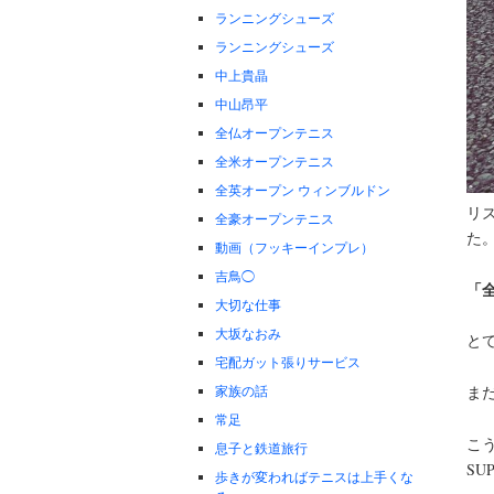
ランニングシューズ
ランニングシューズ
中上貴晶
中山昂平
全仏オープンテニス
全米オープンテニス
全英オープン ウィンブルドン
リ
全豪オープンテニス
た
動画（フッキーインプレ）
吉鳥◯
「
大切な仕事
大坂なおみ
とて
宅配ガット張りサービス
家族の話
ま
常足
こ
息子と鉄道旅行
SU
歩きが変わればテニスは上手くな