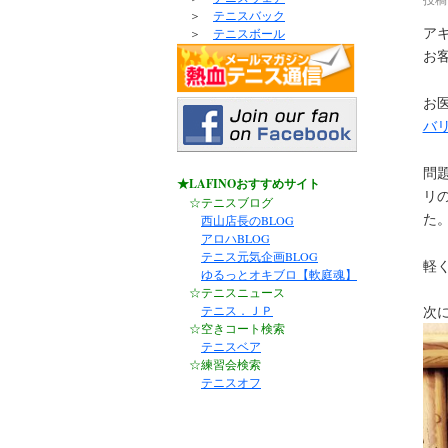
＞
テニスバック
ア
＞
テニスボール
お
お医
バ
問
★LAFINOおすすめサイト
リ
☆テニスブログ
た
西山店長のBLOG
アロハBLOG
テニス元気企画BLOG
軽
ゆるっとオキブロ【軟庭魂】
☆テニスニュース
テニス．ＪＰ
次
☆空きコート検索
テニスベア
☆練習会検索
テニスオフ