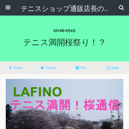
テニスショップ通販店長のブログ＠テニスショップLAFINO 西山克久
2010年4月6日
テニス満開桜祭り！？
Share
Tweet
Pin
Mail