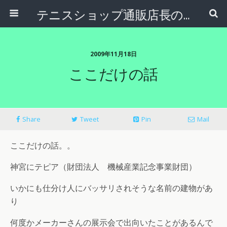
テニスショップ通販店長のブログ＠テニスショップLAFINO 西山克久
2009年11月18日
ここだけの話
Share
Tweet
Pin
Mail
ここだけの話。。
神宮にテピア（財団法人 機械産業記念事業財団）
いかにも仕分け人にバッサリされそうな名前の建物があ
り
何度かメーカーさんの展示会で出向いたことがあるんで