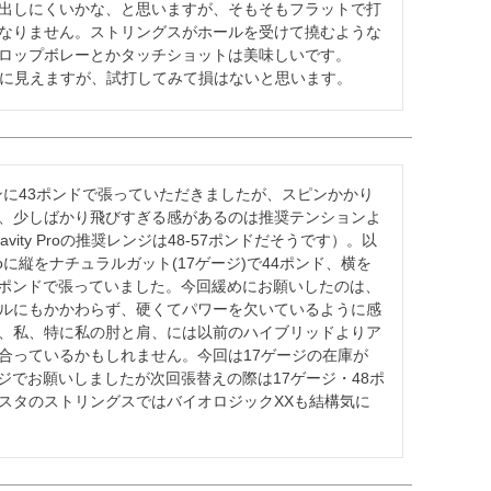
出しにくいかな、と思いますが、そもそもフラットで打
なりません。ストリングスがホールを受けて撓むような
ロップボレーとかタッチショットは美味しいです。
ペックに見えますが、試打してみて損はないと思います。
23バージョンに43ポンドで張っていただきましたが、スピンかかり
、少しばかり飛びすぎる感があるのは推奨テンションよ
ity Proの推奨レンジは48-57ポンドだそうです）。以
 Proに縦をナチュラルガット(17ゲージ)で44ポンド、横を
t (16L)を41ポンドで張っていました。今回緩めにお願いしたのは、
ルにもかかわらず、硬くてパワーを欠いているように感
、私、特に私の肘と肩、には以前のハイブリッドよりア
合っているかもしれません。今回は17ゲージの在庫が
ゲージでお願いしましたが次回張替えの際は17ゲージ・48ポ
スタのストリングスではバイオロジックXXも結構気に