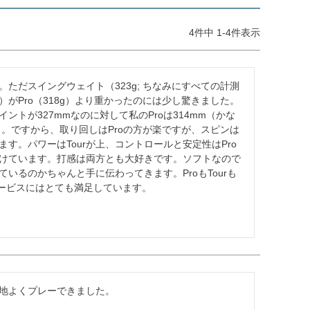
4
件中
1
-
4
件表示
ただスイングウェイト（323g; ちなみにすべての計測
がPro（318g）より重かったのには少し驚きました。
イントが327mmなのに対して私のProは314mm（かな
う。ですから、取り回しはProの方が楽ですが、スピンは
ます。パワーはTourが上、コントロールと安定性はPro
けています。打感は両方とも大好きです。ソフトなので
いるのかちゃんと手に伝わってきます。ProもTourも
。サービスにはとても満足しています。
地よくプレーできました。