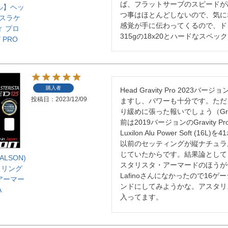
ば、フラットサーブのスピードが
ル】ヘッ
つ事はほとんどしないので、気に
ニスラケ
感覚が手に伝わってくるので、ド
ィ プロ
315gの18x20とハードなス
Y PRO
購入者
Head Gravity Pro 20
投稿日
2023/12/09
ますし、パワーも十分です。ただ
り緩めに張った報いでしょう（Grav
前は2019バージョンのGravity
Luxilon Alu Power Sof
以前のセッティングが縦ナチュラ
じていたからです。結果論として
LSON)
スタリスタ・アーマードのほうが
トリング
Lafinoさんになかったので16
アーマー
ンドにしてみようかな。アスタリ
A
入ってます。