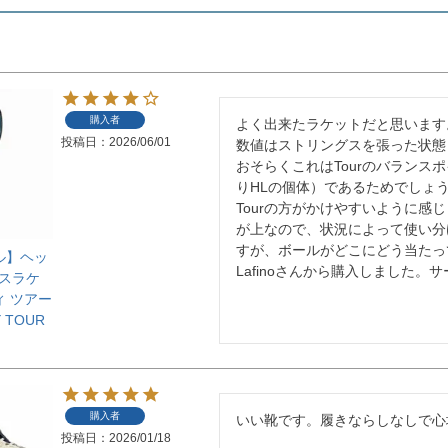
購入者
よく出来たラケットだと思います。
投稿日
2026/06/01
数値はストリングスを張った状態）
おそらくこれはTourのバランスポ
りHLの個体）であるためでしょ
Tourの方がかけやすいように感じ
が上なので、状況によって使い分
すが、ボールがどこにどう当たって
ル】ヘッ
Lafinoさんから購入しました
ニスラケ
ィ ツアー
Y TOUR
購入者
いい靴です。履きならしなしで心
投稿日
2026/01/18