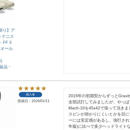
庫限り】ア
) テニス
FF 3
3) オール
5)
【返品・
購入者
2019年の初期型からずっとGravity 
投稿日
2026/01/11
全部試打してみましたが、やっぱり自
Mach-10を45x42で張って頂き
スピンが掛かりにくいとかを目に
ーには安定感があるし、強打されて
年版)に比べで多少ヘッドライト