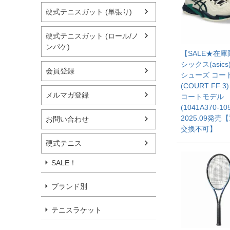
硬式テニスガット (単張り)
硬式テニスガット (ロール/ノ
ンパケ)
【SALE★在
シックス(asics
会員登録
シューズ コート 
(COURT FF 
メルマガ登録
コートモデル
(1041A370-10
2025.09発売
お問い合わせ
交換不可】
硬式テニス
SALE！
ブランド別
テニスラケット