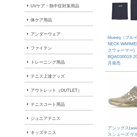
UVケア・熱中症対策用品
体ケア用品
アンダーウェア
blueeq（ブル
NECK WARME
ファイテン
クウォーマー
BQAC00019 2
トレーニング用品
月発売
テニス上達グッズ
アウトレット（OUTLET）
テニスコート用品
ジュニアテニス
アシックス(asic
キッズテニス
スシューズ ゲ