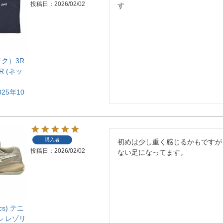
投稿日
2026/02/02
す
イク）3R
R (ネッ
)
025年10
購入者
初めは少し重く感じるかもですが
投稿日
2026/02/02
ない足になってます。
s) テニ
ル レゾリ