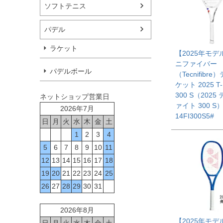
ソフトテニス
パデル
ラケット
【2025年モデ
ニファイバー
パデルボール
（Tecnifibr
ケット 2025 T-
300 S（2025
ネットショップ営業日
ァイト 300 S
2026年7月
14FI300S5#
日
月
火
水
木
金
土
1
2
3
4
5
6
7
8
9
10
11
12
13
14
15
16
17
18
19
20
21
22
23
24
25
26
27
28
29
30
31
2026年8月
【2025年モデ
日
月
火
水
木
金
土