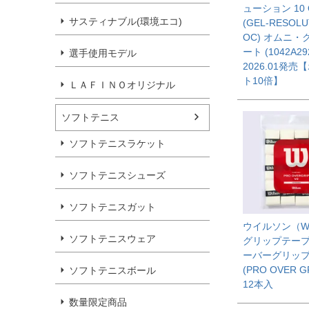
ューション 10 
サスティナブル(環境エコ)
(GEL-RESOLU
OC) オムニ・
ート (1042A292
選手使用モデル
2026.01発売
ト10倍】
ＬＡＦＩＮＯオリジナル
ソフトテニス
ソフトテニスラケット
ソフトテニスシューズ
ソフトテニスガット
ウイルソン（Wi
ソフトテニスウェア
グリップテープ
ーバーグリップ 
(PRO OVER GR
ソフトテニスボール
12本入
数量限定商品