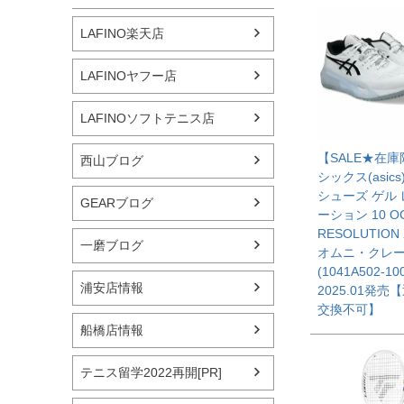
LAFINO楽天店
LAFINOヤフー店
LAFINOソフトテニス店
【SALE★在
西山ブログ
シックス(asics
シューズ ゲル
GEARブログ
ーション 10 OC
RESOLUTION 
一磨ブログ
オムニ・クレ
(1041A502-10
浦安店情報
2025.01発売
交換不可】
船橋店情報
テニス留学2022再開[PR]