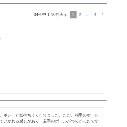
34
件中
1
-
10
件表示
1
2
…
4


、ボレーと気持ちよく打てました。ただ、相手のボール
ていかれる感じがあり、若手のボールがつらかったです