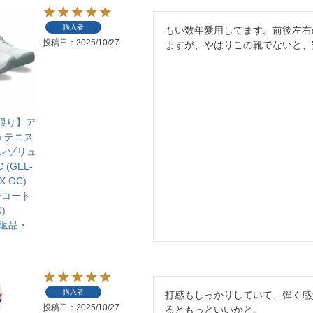
購入者
もい数年愛用してます。前後左右
投稿日
2025/10/27
ますが、やはりこの靴でないと、
庫限り】ア
) テニス
 レゾリュ
 (GEL-
X OC)
ーコート
0)
【返品・
購入者
打感もしっかりしていて、弾く感
投稿日
2025/10/27
るともっといいかと。