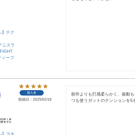
ル】テク
e）テニスラ
FIGHT
 ティーフ
）
購入者
前作よりも打感柔らかく、振動も
投稿日
2025/02/18
つも使うガットのテンションを5
ル】ヨネ