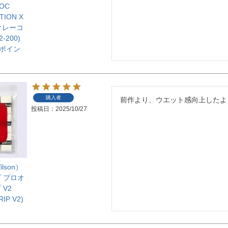
OC
TION X
クレーコ
-200)
【ポイン
購入者
前作より、ウエット感向上したよ
投稿日
2025/10/27
lson）
 プロオ
V2
IP V2)