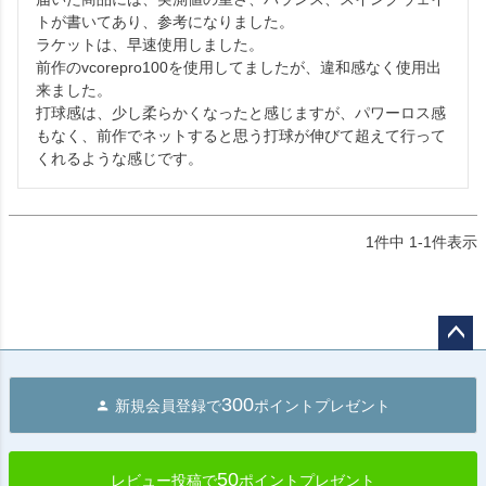
トが書いてあり、参考になりました。

ラケットは、早速使用しました。

前作のvcorepro100を使用してましたが、違和感なく使用出
来ました。

打球感は、少し柔らかくなったと感じますが、パワーロス感
もなく、前作でネットすると思う打球が伸びて超えて行って
くれるような感じです。
1
件中
1
-
1
件表示
ペー
ジト
300
新規会員登録で
ポイントプレゼント
ップ
へ
50
レビュー投稿で
ポイントプレゼント