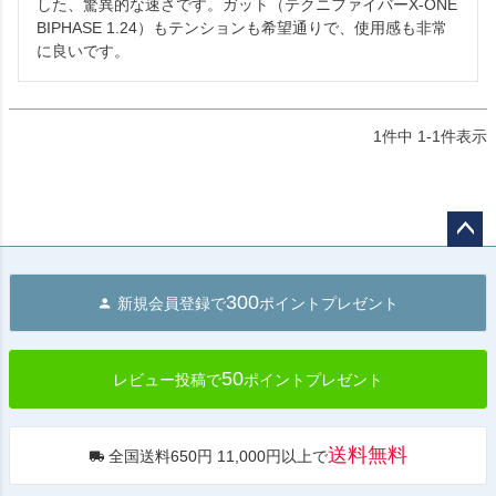
した、驚異的な速さです。ガット（テクニファイバーX-ONE 
BIPHASE 1.24）もテンションも希望通りで、使用感も非常
に良いです。
1
件中
1
-
1
件表示
ペー
ジト
300
新規会員登録で
ポイントプレゼント
ップ
へ
50
レビュー投稿で
ポイントプレゼント
送料無料
全国送料650円 11,000円以上で