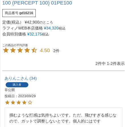
100 (PERCEPT 100) 01PE100
商品番号
gd16216
定価(税込）
¥
42,900
のところ
ラフィノWEB本店価格
¥
34,320
税込
会員特別価格
¥
32,175
税込
4.50
2
2
件中
1
-
2
件表示
ありんこ
34
購入者
非公開
投稿日
2023/09/29
掴むような打感は気持ちよいです。ただ、飛びすぎる感じな
ので、ガットで調整しないとです。個人的にはです