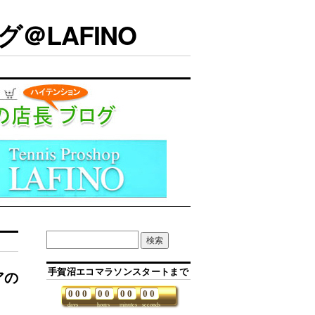
＠LAFINO
手賀沼エコマラソンスタートまで
アの
0
0
0
0
0
0
0
0
0
days
hours
minutes
seconds