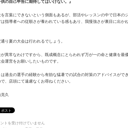
子供の自己申告に期待してはいけない。』
覚を言葉にできないという側面もあるが、部活やレッスンの中で日本の
アは指導者への従順さが養われている感もあり、我慢強さが裏目に出か
。
定通り夏の大会は行われるでしょう。
象が異常なわけですから、既成概念にとらわれず万が一の命と健康を最
大会運営をお願いしたいものです。
々は過去の選手の経験から有効な猛暑での試合の対策のアドバイスがで
ので、店頭にて遠慮なくお尋ねください。
山克久
メントを受け付けていません