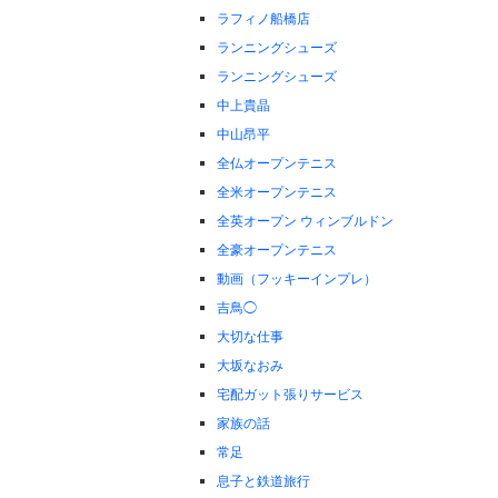
ラフィノ船橋店
ランニングシューズ
ランニングシューズ
中上貴晶
中山昂平
全仏オープンテニス
全米オープンテニス
全英オープン ウィンブルドン
全豪オープンテニス
動画（フッキーインプレ）
吉鳥◯
大切な仕事
大坂なおみ
宅配ガット張りサービス
家族の話
常足
息子と鉄道旅行