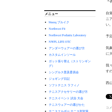
『
自
メニュー
ニ
blueeq ブルイク
い
Northwest Fit
Northwest Podiatric Laboratory
予
NWPL LIFE OTC
気
アンダーウェアーの選び方
に
カスタムインソール
ガット張り替え（ストリンギン
我
グ）
す
シングルス普及委員会
ジョギング日記
西
ソフトテニス ラフィノ
テニスアクセサリーの選び方
テニスイベント 試合 大会
テニスウェアーの選びかた
コ
テニスエルボー.テニス肘対策