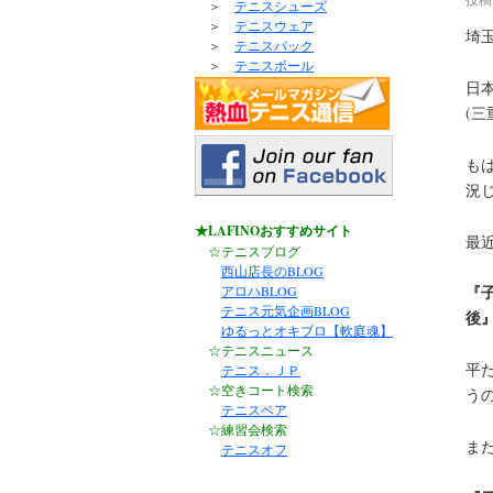
＞
テニスシューズ
＞
テニスウェア
埼
＞
テニスバック
＞
テニスボール
日
(
も
況
★LAFINOおすすめサイト
最
☆テニスブログ
西山店長のBLOG
『
アロハBLOG
テニス元気企画BLOG
後
ゆるっとオキブロ【軟庭魂】
☆テニスニュース
平
テニス．ＪＰ
☆空きコート検索
う
テニスベア
☆練習会検索
ま
テニスオフ