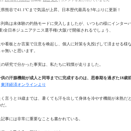
玉県熊谷で41.1℃まで気温が上昇。日本歴代最高を5年ぶりに更新！
本列島は未体験の灼熱モードに突入しましたが、いつもの様にインター
三重)全日本ジュニアテニス選手権(大阪)で開催されるでしょう、
はや看板とか言葉で注意を喚起し、個人に対策を丸投げして済ませる様
じゃ無いと思います。
近の研究で分かった事実は、私たちに戦慄が走りました。
子供の汗腺機能が成人と同等までに完成するのは、思春期を過ぎた18歳
』
東洋経済オンラインより
たく言うと18歳までは、暑くても汗を出して身体を冷やす機能が未熟だ
のだ。
た記事には非常に重要なことも書かれている。