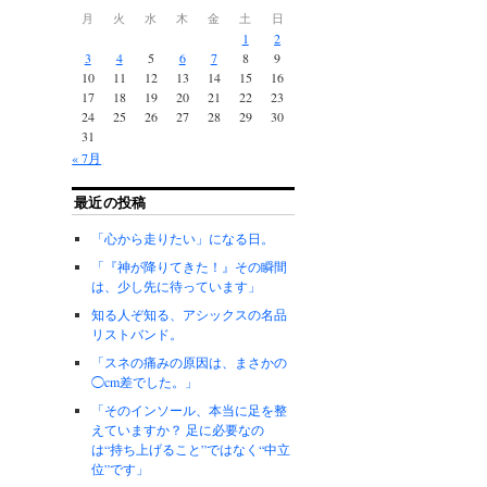
月
火
水
木
金
土
日
1
2
3
4
5
6
7
8
9
10
11
12
13
14
15
16
17
18
19
20
21
22
23
24
25
26
27
28
29
30
31
« 7月
最近の投稿
「心から走りたい」になる日。
「『神が降りてきた！』その瞬間
は、少し先に待っています」
知る人ぞ知る、アシックスの名品
リストバンド。
「スネの痛みの原因は、まさかの
◯cm差でした。」
「そのインソール、本当に足を整
えていますか？ 足に必要なの
は“持ち上げること”ではなく“中立
位”です」