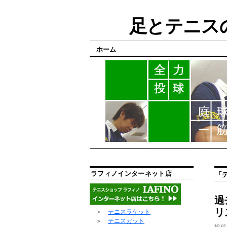
足とテニスの
ホーム
ラフィノインターネット店
「
過
リ
＞
テニスラケット
＞
テニスガット
投稿