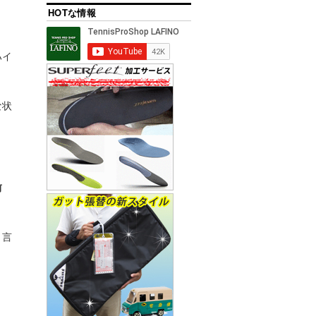
HOTな情報
ハイ
な状
前
と言