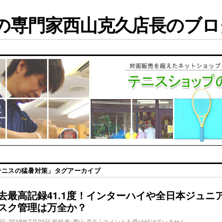
専門家西山克久店長のブログ
テニスの猛暑対策
」タグアーカイブ
去最高記録41.1度！インターハイや全日本ジュニ
スク管理は万全か？
日:
2018年7月23日
投稿者:
西山 克久
|
コメントを受け付けていません