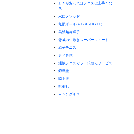
歩きが変わればテニスは上手くな
る
水口メソッド
無限ボール(MUGEN BALL）
美濃越舞選手
脅威の中敷きスーパーフィート
親子テニス
足と身体
通販テニスガット張替えサービス
錦織圭
陸上選手
靴擦れ
＋シングルス