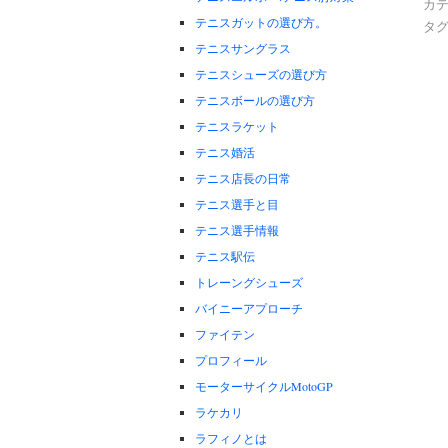
カテ
テニスガットの選び方。
タグ
テニスサングラス
テニスシューズの選び方
テニスボールの選び方
テニスラケット
テニス婚活
テニス店長の日常
テニス選手と目
テニス選手情報
テニス駅伝
トレーングシューズ
バイニーアプローチ
ファイテン
プロフィール
モーターサイクルMotoGP
ラケカリ
ラフィノとは