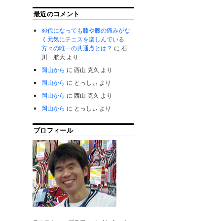
最近のコメント
80代になっても膝や腰の痛みがな
く元気にテニスを楽しんでいる
方々の唯一の共通点とは？
に
石
川 航大
より
岡山から
に
西山 克久
より
岡山から
に
とっしぃ
より
岡山から
に
西山 克久
より
岡山から
に
とっしぃ
より
プロフィール