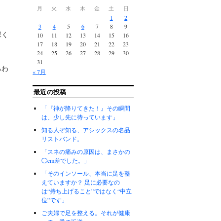
月
火
水
木
金
土
日
1
2
3
4
5
6
7
8
9
深く
10
11
12
13
14
15
16
17
18
19
20
21
22
23
24
25
26
27
28
29
30
31
るわ
« 7月
最近の投稿
「『神が降りてきた！』その瞬間
は、少し先に待っています」
知る人ぞ知る、アシックスの名品
リストバンド。
「スネの痛みの原因は、まさかの
◯cm差でした。」
「そのインソール、本当に足を整
えていますか？ 足に必要なの
は“持ち上げること”ではなく“中立
位”です」
ご夫婦で足を整える。それが健康