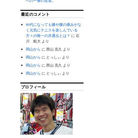
への一番の近道。
最近のコメント
80代になっても膝や腰の痛みがな
く元気にテニスを楽しんでいる
方々の唯一の共通点とは？
に
石
川 航大
より
岡山から
に
西山 克久
より
岡山から
に
とっしぃ
より
岡山から
に
西山 克久
より
岡山から
に
とっしぃ
より
プロフィール