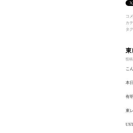
コ
カテ
タグ
東
投稿
こ
本
有
東
U