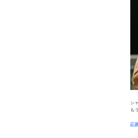
シ
も
応