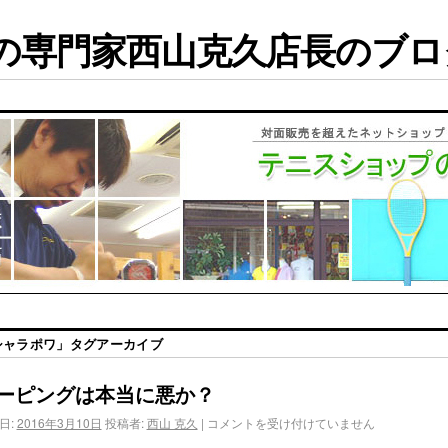
専門家西山克久店長のブログ
シャラポワ
」タグアーカイブ
ーピングは本当に悪か？
日:
2016年3月10日
投稿者:
西山 克久
|
コメントを受け付けていません