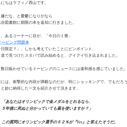
んにちはラフィノ西山です。
、嫌だな、と憂鬱になりがなら
比谷図書館に期限の本を返却に行きました。
と、あるコーナーに目が、「今日の１冊」
今日限定？」、しかも考えていたことにピンポイント、
り道で見つけたスタバで読み始めると、グイグイ引き込まれました。
こ数日賑わせているドーピングのニュースには違和感を感じていました
書には、衝撃的な内容が満載なのだが、特にショッキングで、でもだろ
？と妙に納得した一文を紹介させて頂きます。
「あなたはオリンピックで金メダルをとれるなら、
５年後に死ぬと分かっていても薬を使いますか？」
この質問にオリンピック選手の５２％が『Yes』と答えたそうだ。