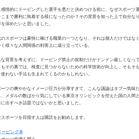
に感情的にドーピングした選手を悪だと決めつける前に、なぜスポーツ
そこまで勝利に執着する様になったのか？その背景を知った上で自分な
解を深めたいと思いました。
代のスポーツは豪快に稼げる職業の一つとなり、それは個人だけではな
巻く様々な人間関係の利害上に成り立っている。
んな背景を考えずに、ドーピング禁止の規制だけがドンドン厳しくなっ
てもその裏では、検査に見つからないための科学技術が向上し、そもそ
を使わない手法も生まれてくるのかもしれない。
ポーツの爽やかなイメージ圧力が分厚すぎて、こんな議論はタブー気味
も、メダルの数ばかり気にしている東京オリンピックを控えた国の人間
口に出すべき話題ではないかと思いました。
技スポーツを目指す人は購読をお勧めします。
スポーツ倫理を問う』