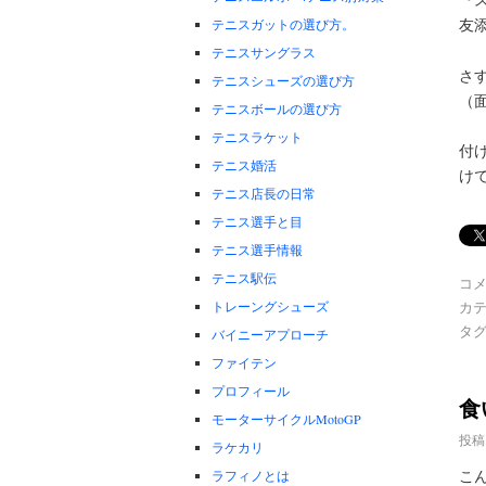
友
テニスガットの選び方。
テニスサングラス
さ
テニスシューズの選び方
（
テニスボールの選び方
テニスラケット
付
テニス婚活
け
テニス店長の日常
テニス選手と目
テニス選手情報
テニス駅伝
コ
トレーングシューズ
カテ
タグ
バイニーアプローチ
ファイテン
プロフィール
食
モーターサイクルMotoGP
投稿
ラケカリ
こ
ラフィノとは