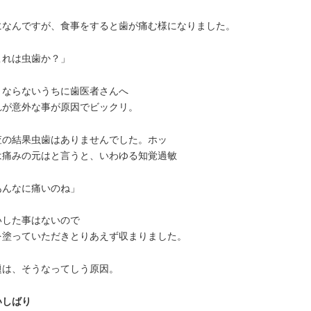
になんですが、食事をすると歯が痛む様になりました。
これは虫歯か？」
くならないうちに歯医者さんへ
れが意外な事が原因でビックリ。
査の結果虫歯はありませんでした。ホッ
は痛みの元はと言うと、いわゆる知覚過敏
あんなに痛いのね」
いした事はないので
を塗っていただきとりあえず収まりました。
題は、そうなってしう原因。
いしばり