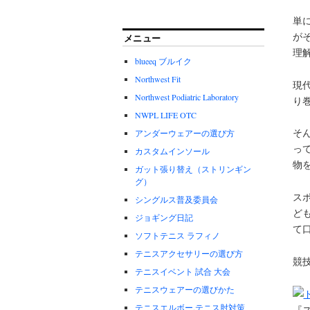
単
が
メニュー
理
blueeq ブルイク
Northwest Fit
現
Northwest Podiatric Laboratory
り
NWPL LIFE OTC
そ
アンダーウェアーの選び方
っ
カスタムインソール
物
ガット張り替え（ストリンギン
グ）
ス
シングルス普及委員会
ど
ジョギング日記
て
ソフトテニス ラフィノ
テニスアクセサリーの選び方
競
テニスイベント 試合 大会
テニスウェアーの選びかた
テニスエルボー.テニス肘対策
『