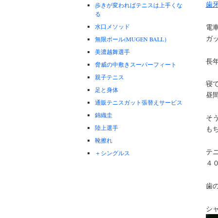
歯
歩きが変わればテニスは上手くな
る
水口メソッド
電
ガ
無限ボール(MUGEN BALL）
美濃越舞選手
長
脅威の中敷きスーパーフィート
親子テニス
寝
足と身体
昼
通販テニスガット張替えサービス
錦織圭
そ
陸上選手
も
靴擦れ
テ
＋シングルス
４
歯
シ