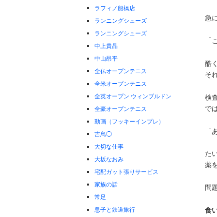
ラフィノ船橋店
急
ランニングシューズ
ランニングシューズ
「
中上貴晶
中山昂平
酷
全仏オープンテニス
そ
全米オープンテニス
全英オープン ウィンブルドン
検
で
全豪オープンテニス
動画（フッキーインプレ）
「
吉鳥◯
大切な仕事
た
大坂なおみ
薬
宅配ガット張りサービス
家族の話
問
常足
食
息子と鉄道旅行