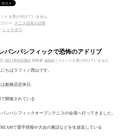
メントを受け付けていません
ゴリー:
テニス店長の日常
:
シャラポワ
レパンパシフィックで恐怖のアドリブ
日:
2011年9月28日
投稿者:
admin
|
コメントを受け付けていません
んにちはラフィノ西山です。
日は船橋店定休日、
明で開催されている
レパンパシフィックオープンテニスの会場へ行ってきました。
STREAMで選手情報や大会の裏話などを生放送している