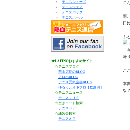
＞
テニスシューズ
こ
＞
テニスウェア
＞
テニスバック
雨
＞
テニスボール
日
ふ
「
帰
★LAFINOおすすめサイト
☆テニスブログ
こ
西山店長のBLOG
アロハBLOG
テニス元気企画BLOG
本
ゆるっとオキブロ【軟庭魂】
な
☆テニスニュース
テニス．ＪＰ
☆空きコート検索
テニスベア
☆練習会検索
テニスオフ