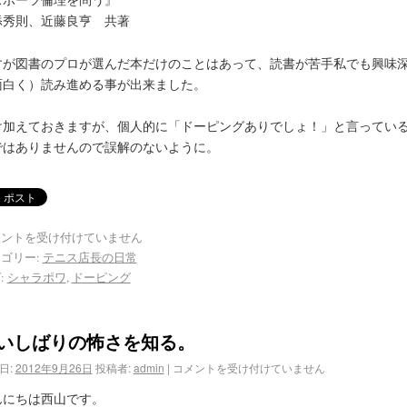
添秀則、近藤良亨 共著
すが図書のプロが選んだ本だけのことはあって、読書が苦手私でも興味
面白く）読み進める事が出来ました。
け加えておきますが、個人的に「ドーピングありでしょ！」と言ってい
ではありませんので誤解のないように。
メントを受け付けていません
ゴリー:
テニス店長の日常
:
シャラポワ
,
ドーピング
いしばりの怖さを知る。
日:
2012年9月26日
投稿者:
admin
|
コメントを受け付けていません
んにちは西山です。