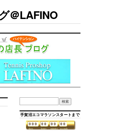
＠LAFINO
手賀沼エコマラソンスタートまで
0
0
0
0
0
0
0
0
0
days
hours
minutes
seconds