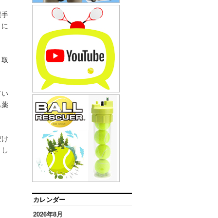
選手
りに
く取
てい
も薬
だけ
とし
カレンダー
2026年8月