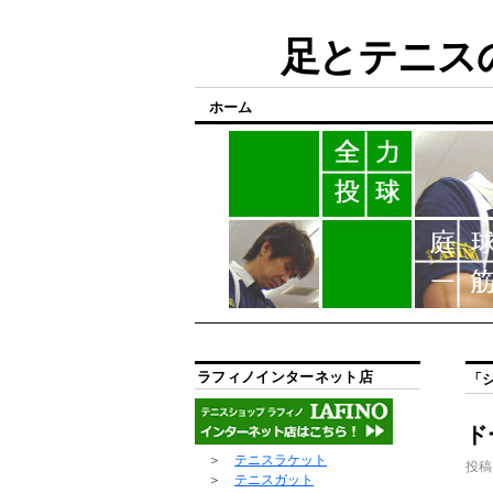
足とテニスの
ホーム
ラフィノインターネット店
「
ド
＞
テニスラケット
投稿
＞
テニスガット