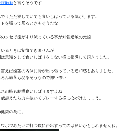
牙接触癖
と言うそうです
車でうたた寝していても食いしばっている気がします。
ットを張って居るときもそうだな
年のクセで歯がすり減っている事が知覚過敏の元凶
ているときは制御できませんが
間は意識をして食いしばりをしない様に指導して頂きました。
う言えば歯茎の内側に骨が出っ張っている違和感もありました。
ちろん歯茎も弱るそうなので怖い怖い
ニスの時も結構食いしばりますよね
０歳越えたら力を抜いてプレーする様に心がけましょう。
の健康の為に。
ャワポワみたいに打つ度に声出すってのは良いかもしれませんね。