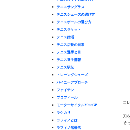
テニスサングラス
テニスシューズの選び方
テニスボールの選び方
テニスラケット
テニス婚活
テニス店長の日常
テニス選手と目
テニス選手情報
テニス駅伝
トレーングシューズ
バイニーアプローチ
ファイテン
プロフィール
コ
モーターサイクルMotoGP
ラケカリ
刀
ラフィノとは
そ
ラフィノ船橋店