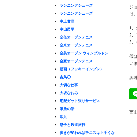
ランニングシューズ
ジ
ランニングシューズ
は
中上貴晶
1、
中山昂平
2
全仏オープンテニス
3
全米オープンテニス
全英オープン ウィンブルドン
僕
全豪オープンテニス
い
動画（フッキーインプレ）
吉鳥◯
興
大切な仕事
大坂なおみ
宅配ガット張りサービス
家族の話
西
常足
息子と鉄道旅行
歩きが変わればテニスは上手くな