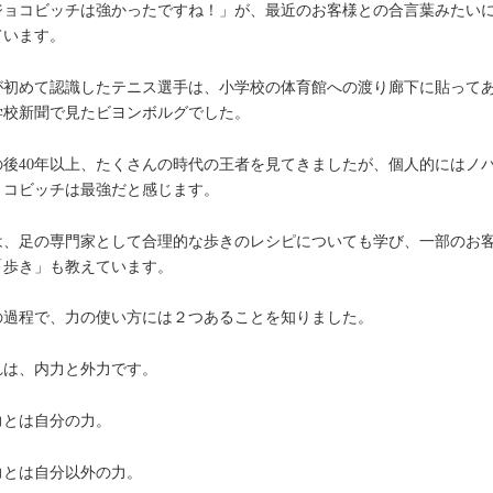
ジョコビッチは強かったですね！」が、最近のお客様との合言葉みたい
ています。
が初めて認識したテニス選手は、小学校の体育館への渡り廊下に貼って
学校新聞で見たビヨンボルグでした。
の後40年以上、たくさんの時代の王者を見てきましたが、個人的にはノ
ョコビッチは最強だと感じます。
は、足の専門家として合理的な歩きのレシピについても学び、一部のお
「歩き」も教えています。
の過程で、力の使い方には２つあることを知りました。
れは、内力と外力です。
力とは自分の力。
力とは自分以外の力。