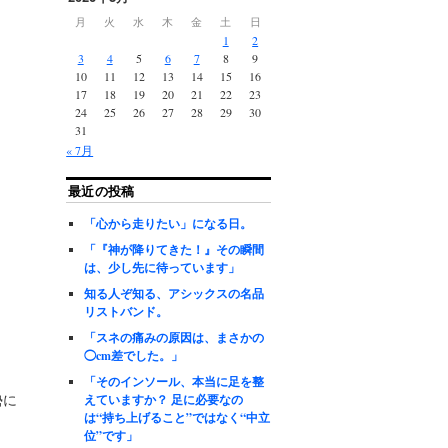
月
火
水
木
金
土
日
1
2
3
4
5
6
7
8
9
10
11
12
13
14
15
16
17
18
19
20
21
22
23
24
25
26
27
28
29
30
31
« 7月
最近の投稿
「心から走りたい」になる日。
「『神が降りてきた！』その瞬間
は、少し先に待っています」
知る人ぞ知る、アシックスの名品
リストバンド。
「スネの痛みの原因は、まさかの
◯cm差でした。」
「そのインソール、本当に足を整
勢に
えていますか？ 足に必要なの
は“持ち上げること”ではなく“中立
位”です」