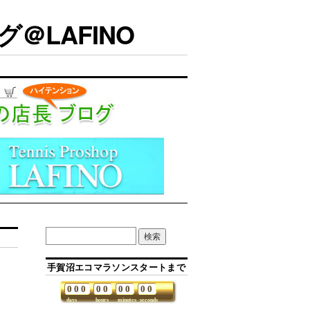
＠LAFINO
手賀沼エコマラソンスタートまで
0
0
0
0
0
0
0
0
0
days
hours
minutes
seconds