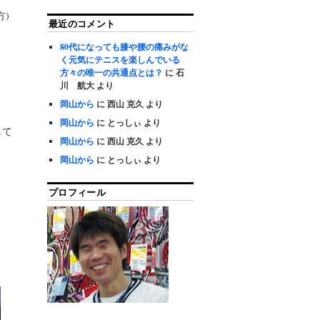
)
最近のコメント
80代になっても膝や腰の痛みがな
く元気にテニスを楽しんでいる
方々の唯一の共通点とは？
に
石
川 航大
より
岡山から
に
西山 克久
より
岡山から
に
とっしぃ
より
して
岡山から
に
西山 克久
より
岡山から
に
とっしぃ
より
プロフィール