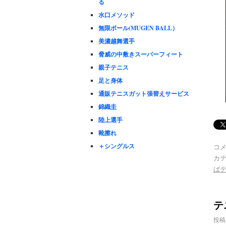
る
水口メソッド
無限ボール(MUGEN BALL）
美濃越舞選手
脅威の中敷きスーパーフィート
親子テニス
足と身体
通販テニスガット張替えサービス
錦織圭
陸上選手
靴擦れ
＋シングルス
コ
カテ
ば
テ
投稿