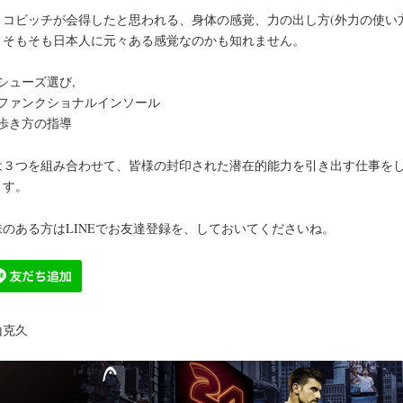
ョコビッチが会得したと思われる、身体の感覚、力の出し方(外力の使い方
、そもそも日本人に元々ある感覚なのかも知れません。
シューズ選び,
、ファンクショナルインソール
、歩き方の指導
は３つを組み合わせて、皆様の封印された潜在的能力を引き出す仕事を
ます。
味のある方はLINEでお友達登録を、しておいてくださいね。
山克久