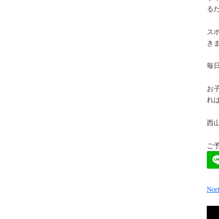
る
ス
き
毎
お
れば
西
ご予
No