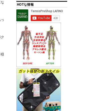
にな
HOTな情報
あっ
バク
客様