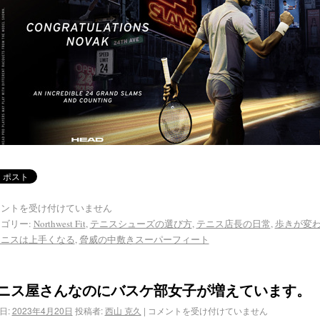
メントを受け付けていません
ゴリー:
Northwest Fit
,
テニスシューズの選び方
,
テニス店長の日常
,
歩きが変
テニスは上手くなる
,
脅威の中敷きスーパーフィート
ニス屋さんなのにバスケ部女子が増えています。
日:
2023年4月20日
投稿者:
西山 克久
|
コメントを受け付けていません