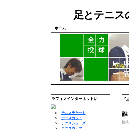
足とテニスの
ホーム
ラフィノインターネット店
「
誰
＞
テニスラケット
＞
テニスガット
投稿
＞
テニスシューズ
＞
テニスウェア