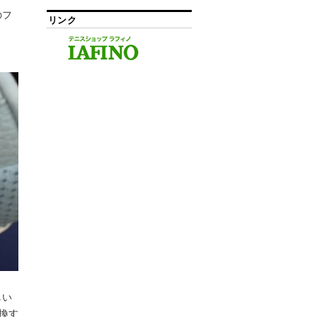
のフ
リンク
しい
交換す