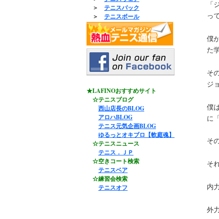
「
＞
テニスバック
っ
＞
テニスボール
僕
た
そ
ジ
★LAFINOおすすめサイト
☆テニスブログ
僕
西山店長のBLOG
アロハBLOG
に
テニス元気企画BLOG
ゆるっとオキブロ【軟庭魂】
そ
☆テニスニュース
テニス．ＪＰ
☆空きコート検索
そ
テニスベア
☆練習会検索
内
テニスオフ
外