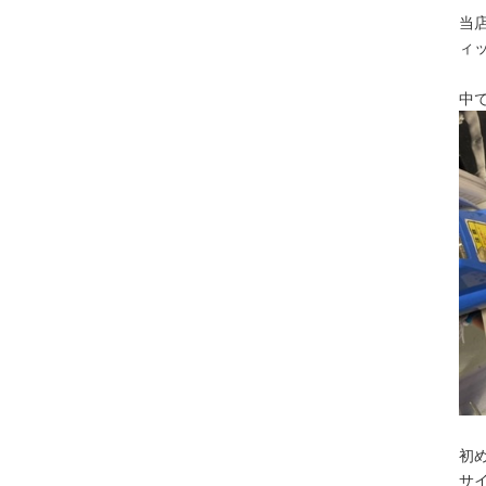
当
ィ
中
初
サイ