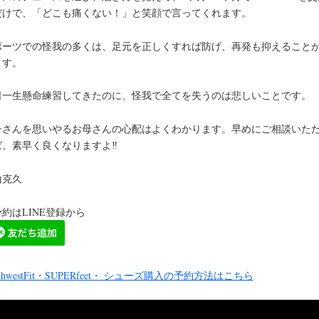
だけで、「どこも痛くない！」と笑顔で言ってくれます。
ポーツでの怪我の多くは、足元を正しくすれば防げ、再発も抑えること
ます。
日一生懸命練習してきたのに、怪我で全てを失うのは悲しいことです。
子さんを思いやるお母さんの心配はよくわかります。早めにご相談いた
、素早く良くなりますよ‼️
山克久
約はLINE登録から
rthwestFit・SUPERfeet・ シューズ購入の予約方法はこちら