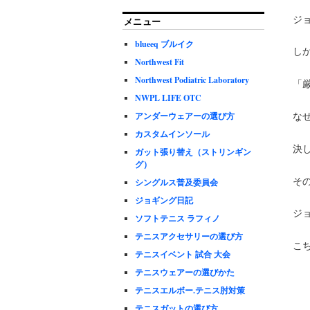
ジ
メニュー
blueeq ブルイク
し
Northwest Fit
Northwest Podiatric Laboratory
「
NWPL LIFE OTC
な
アンダーウェアーの選び方
カスタムインソール
決
ガット張り替え（ストリンギン
グ）
そ
シングルス普及委員会
ジョギング日記
ジ
ソフトテニス ラフィノ
テニスアクセサリーの選び方
こ
テニスイベント 試合 大会
テニスウェアーの選びかた
テニスエルボー.テニス肘対策
テニスガットの選び方。