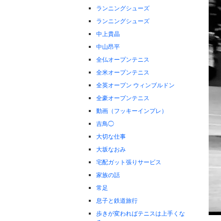
ランニングシューズ
ランニングシューズ
中上貴晶
中山昂平
全仏オープンテニス
全米オープンテニス
全英オープン ウィンブルドン
全豪オープンテニス
動画（フッキーインプレ）
吉鳥◯
大切な仕事
大坂なおみ
宅配ガット張りサービス
家族の話
常足
息子と鉄道旅行
歩きが変わればテニスは上手くな