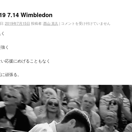
19 7.14 Wimbledon
日:
2019年7月15日
投稿者:
西山 克久
|
コメントを受け付けていません
臭く
慢強く
ない応援にめげることもなく
死に頑張る。