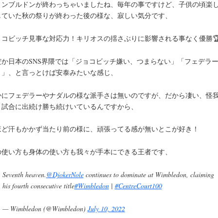
ィンブルドンが終わっちゃいましたね、毎年の事ですけど、子供の頃楽
していた秋の祭りが終わった後の様な、寂しい気分です、
ョコビッチ見事な対応力！キリオスの揺さぶりに影響される事なく優勝
だか日本のSNS界隈では「ジョコビッチ嫌い、つまらない」「フェデラ
き」、と言っとけば安泰みたいな感じ、
かにフェデラーやナダルの様な派手さは無いのですが、だから凄い、怪
く試合に出続け勝ち続けいているんですから、
ほど汗もかかず当たり前の様に、頑張ってる感が無いとこが好き！
の使い方も身体の使い方も我々が手本にできる王者です、
Seventh heaven.
@DjokerNole
continues to dominate at Wimbledon, claiming
his fourth consecutive title
#Wimbledon
|
#CentreCourt100
— Wimbledon (@Wimbledon)
July 10, 2022