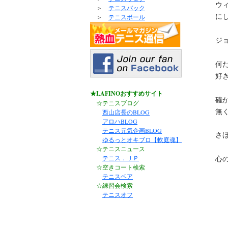
ウ
＞
テニスバック
に
＞
テニスボール
ジ
何
好
★LAFINOおすすめサイト
確
☆テニスブログ
無
西山店長のBLOG
アロハBLOG
テニス元気企画BLOG
さ
ゆるっとオキブロ【軟庭魂】
☆テニスニュース
テニス．ＪＰ
心
☆空きコート検索
テニスベア
☆練習会検索
テニスオフ