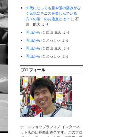
80代になっても膝や腰の痛みがな
く元気にテニスを楽しんでいる
方々の唯一の共通点とは？
に
石
川 航大
より
岡山から
に
西山 克久
より
岡山から
に
とっしぃ
より
岡山から
に
西山 克久
より
岡山から
に
とっしぃ
より
プロフィール
テニスショップラフィノ インターネ
ット店の店長西山克久です。このブロ