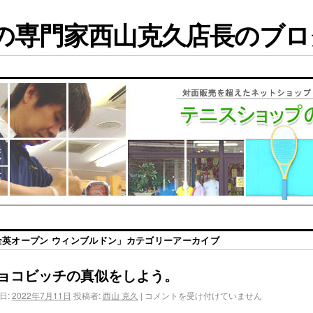
専門家西山克久店長のブログ
全英オープン ウィンブルドン
」カテゴリーアーカイブ
ョコビッチの真似をしよう。
日:
2022年7月11日
投稿者:
西山 克久
|
コメントを受け付けていません