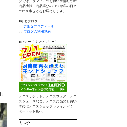
グでは、ラフィノのお買い得情報や新
商品情報、商品選びのコツや私の日々
の出来事などをお届けします。
■私とブログ
>>
詳細なプロフィール
>>
ブログの利用規約
■バナー（リンクフリー）
細す
テニスラケット、テニスウェア、テニ
スシューズなど、テニス用品のお買い
求めはテニスショップラフィノ イン
ターネット店へ
リンク