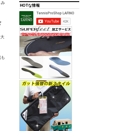
しみ
HOTな情報

ー大
我も