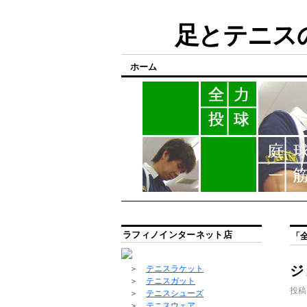
足とテニスの
ホーム
ラフィノインターネット店
「
ジ
＞
テニスラケット
＞
テニスガット
投稿
＞
テニスシューズ
＞
テニスウェア