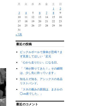
月
火
水
木
金
土
日
1
2
3
4
5
6
7
8
9
10
11
12
13
14
15
16
17
18
19
20
21
22
23
24
25
26
27
28
29
30
31
« 7月
最近の投稿
ピックルボールで身体が悲鳴？ま
ず見直してほしい「足元
「心から走りたい」になる日。
「『神が降りてきた！』その瞬間
は、少し先に待っています」
知る人ぞ知る、アシックスの名品
リストバンド。
「スネの痛みの原因は、まさかの
◯cm差でした。」
最近のコメント