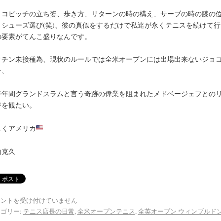
ョコビッチの立ち姿、歩き方、リターンの時の構え、サーブの時の膝の
、シューズ選び(笑)、彼の真似をするだけで私達が永くテニスを続けて行
の要素がてんこ盛りなんです。
クチン未接種為、現状のルールでは全米オープンには出場出来ないジョ
チ、
年年間グランドスラムと言う奇跡の偉業を阻まれたメドベージェフとの
ジを観たい。
しくアメリカ
山克久
メントを受け付けていません
ゴリー:
テニス店長の日常
,
全米オープンテニス
,
全英オープン ウィンブルド