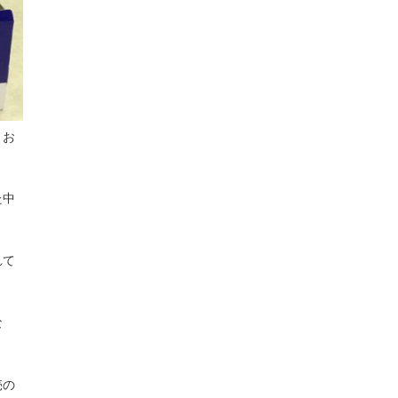
とお
た中
れて
な
売の