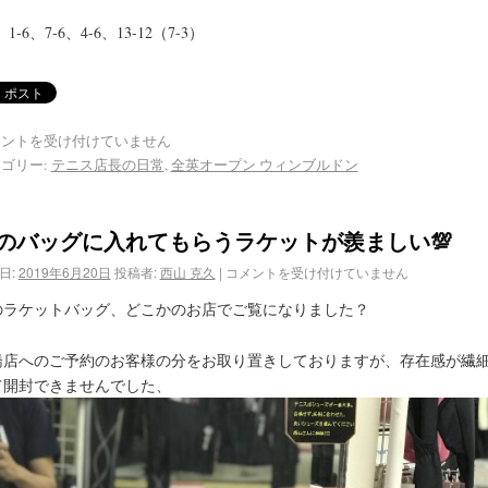
、1-6、7-6、4-6、13-12（7-3）
メントを受け付けていません
ゴリー:
テニス店長の日常
,
全英オープン ウィンブルドン
のバッグに入れてもらうラケットが羨ましい💯
日:
2019年6月20日
投稿者:
西山 克久
|
コメントを受け付けていません
のラケットバッグ、どこかのお店でご覧になりました？
橋店へのご予約のお客様の分をお取り置きしておりますが、存在感が繊
て開封できませんでした、