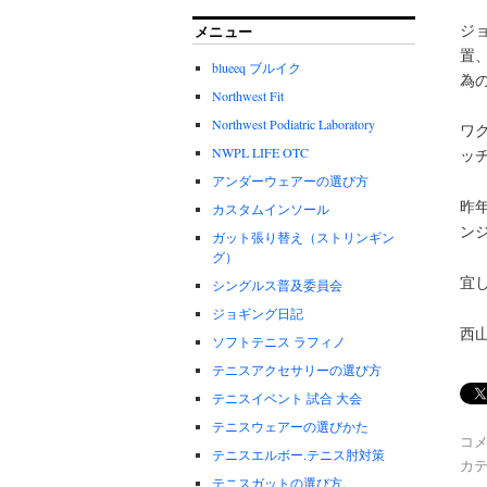
ジ
メニュー
置
blueeq ブルイク
為
Northwest Fit
Northwest Podiatric Laboratory
ワ
NWPL LIFE OTC
ッ
アンダーウェアーの選び方
昨
カスタムインソール
ン
ガット張り替え（ストリンギン
グ）
宜
シングルス普及委員会
ジョギング日記
西
ソフトテニス ラフィノ
テニスアクセサリーの選び方
テニスイベント 試合 大会
テニスウェアーの選びかた
コ
テニスエルボー.テニス肘対策
カテ
テニスガットの選び方。