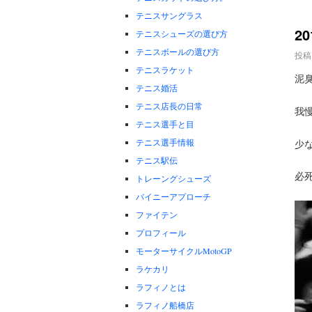
テニスサングラス
20
テニスシューズの選び方
テニスボールの選び方
投稿
テニスラケット
泥
テニス婚活
テニス店長の日常
我
テニス選手と目
テニス選手情報
少
テニス駅伝
必
トレーングシューズ
バイニーアプローチ
ファイテン
プロフィール
モーターサイクルMotoGP
ラケカリ
ラフィノとは
ラフィノ船橋店