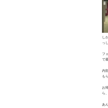
し
っ
フ
で
内
も
お
ら
あ