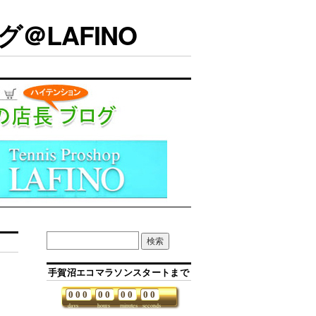
＠LAFINO
手賀沼エコマラソンスタートまで
0
0
0
0
0
0
0
0
0
days
hours
minutes
seconds