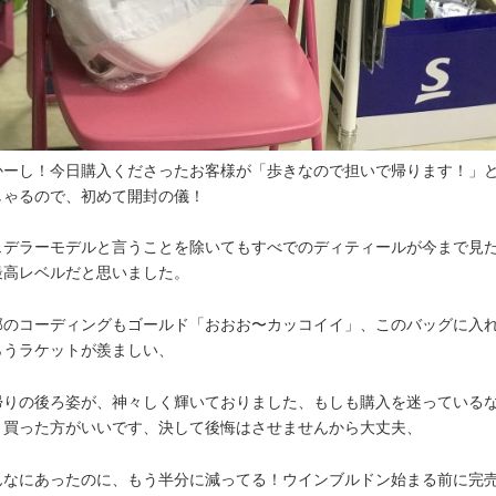
かーし！今日購入くださったお客様が「歩きなので担いで帰ります！」
しゃるので、初めて開封の儀！
ェデラーモデルと言うことを除いてもすべでのディティールが今まで見
最高レベルだと思いました。
部のコーディングもゴールド「おおお〜カッコイイ」、このバッグに入
らうラケットが羨ましい、
帰りの後ろ姿が、神々しく輝いておりました、もしも購入を迷っている
、買った方がいいです、決して後悔はさせませんから大丈夫、
んなにあったのに、もう半分に減ってる！ウインブルドン始まる前に完