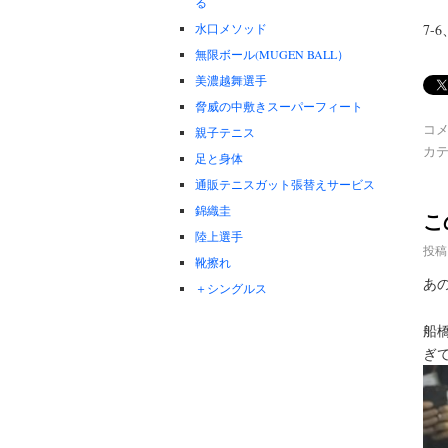
る
水口メソッド
7-6
無限ボール(MUGEN BALL）
美濃越舞選手
脅威の中敷きスーパーフィート
コ
親子テニス
カテ
足と身体
通販テニスガット張替えサービス
錦織圭
こ
陸上選手
投稿
靴擦れ
あ
＋シングルス
船
ぎ