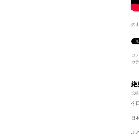
西
コ
カテ
絶
投稿
今
日
ふ