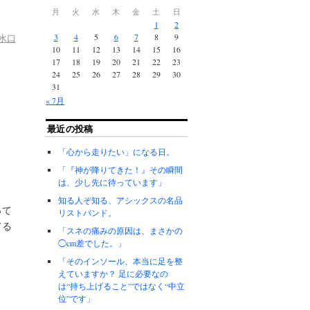
月
火
水
木
金
土
日
1
2
3
4
5
6
7
8
9
水口
10
11
12
13
14
15
16
17
18
19
20
21
22
23
24
25
26
27
28
29
30
31
« 7月
最近の投稿
「心から走りたい」になる日。
「『神が降りてきた！』その瞬間
は、少し先に待っています」
知る人ぞ知る、アシックスの名品
って
リストバンド。
てる
「スネの痛みの原因は、まさかの
◯cm差でした。」
「そのインソール、本当に足を整
えていますか？ 足に必要なの
は“持ち上げること”ではなく“中立
位”です」