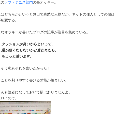
社の
ソフトテニス部門
の長オッキー。
段はどちらかというと無口で寡黙な人物だが、ネットの住人としての彼
が豹変する。
んなオッキーが書いたブログの記事が注目を集めている。
クッションが良いからといって、
足が痛くならないかと言われたら、
ちょっと違います。
うそう私もそれを言いたかった！
しことを判りやすく書ける才能が羨ましい。
さんも読者になっておいて損はありませんよ。
モロイので。