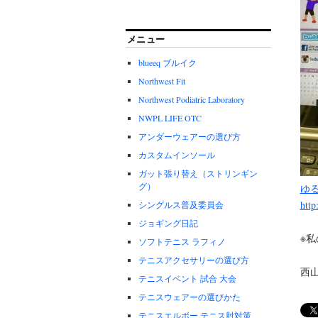
メニュー
blueeq ブルイク
Northwest Fit
Northwest Podiatric Laboratory
NWPL LIFE OTC
アンダーウェアーの選び方
カスタムインソール
ガット張り替え（ストリンギン
グ）
ゆ
http
シングルス普及委員会
ジョギング日記
※
ソフトテニス ラフィノ
テニスアクセサリーの選び方
西
テニスイベント 試合 大会
テニスウェアーの選びかた
テニスエルボー.テニス肘対策