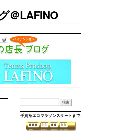
＠LAFINO
手賀沼エコマラソンスタートまで
0
0
0
0
0
0
0
0
0
days
hours
minutes
seconds