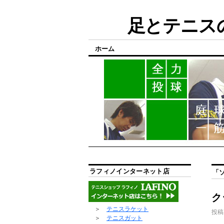
足とテニスの
ホーム
ラフィノインターネット店
「
ク
＞
テニスラケット
投稿
＞
テニスガット