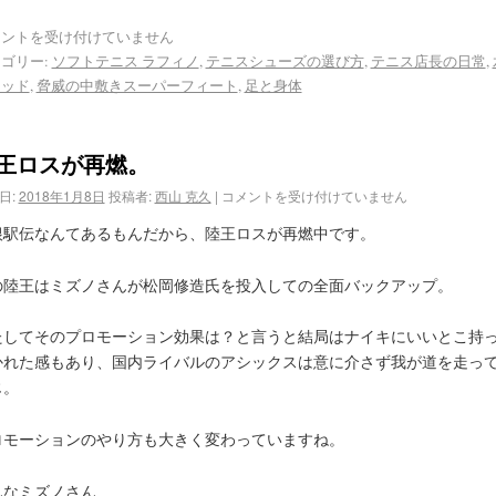
メントを受け付けていません
ゴリー:
ソフトテニス ラフィノ
,
テニスシューズの選び方
,
テニス店長の日常
,
ソッド
,
脅威の中敷きスーパーフィート
,
足と身体
王ロスが再燃。
日:
2018年1月8日
投稿者:
西山 克久
|
コメントを受け付けていません
根駅伝なんてあるもんだから、陸王ロスが再燃中です。
の陸王はミズノさんが松岡修造氏を投入しての全面バックアップ。
たしてそのプロモーション効果は？と言うと結局はナイキにいいとこ持
かれた感もあり、国内ライバルのアシックスは意に介さず我が道を走っ
じ。
ロモーションのやり方も大きく変わっていますね。
んなミズノさん