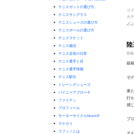
テニスガットの選び方。
コ
テニスサングラス
カテ
テニスシューズの選び方
メ
テニスボールの選び方
テニスラケット
陸
テニス婚活
投稿
テニス店長の日常
テニス選手と目
箱
テニス選手情報
そ
テニス駅伝
トレーングシューズ
果
バイニーアプローチ
行
ファイテン
感
プロフィール
モーターサイクルMotoGP
プ
ラケカリ
ラフィノとは
そ