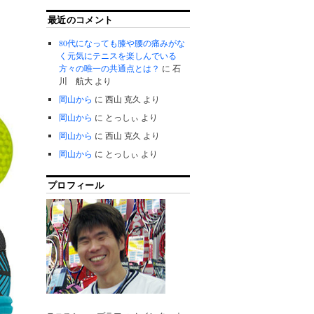
最近のコメント
80代になっても膝や腰の痛みがな
く元気にテニスを楽しんでいる
方々の唯一の共通点とは？
に
石
川 航大
より
岡山から
に
西山 克久
より
岡山から
に
とっしぃ
より
岡山から
に
西山 克久
より
岡山から
に
とっしぃ
より
プロフィール