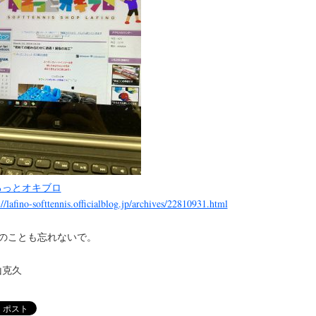
るっとオキブロ
://lafino-softtennis.officialblog.jp/archives/22810931.html
私のことも忘れないで。
山克久