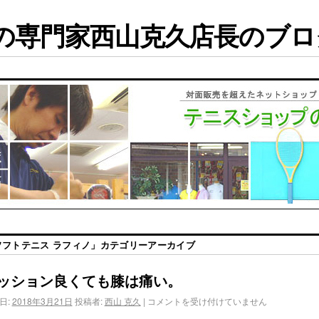
専門家西山克久店長のブログ
ソフトテニス ラフィノ
」カテゴリーアーカイブ
ッション良くても膝は痛い。
日:
2018年3月21日
投稿者:
西山 克久
|
コメントを受け付けていません