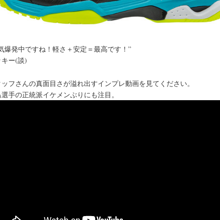
人気爆発中ですね！軽さ＋安定＝最高です！”
キー(談)
タッフさんの真面目さが溢れ出すインプレ動画を見てください。
島選手の正統派イケメンぶりにも注目。