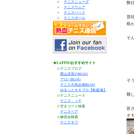
＞
テニスシューズ
弊
＞
テニスウェア
＞
テニスバック
普
＞
テニスボール
格
そ
★LAFINOおすすめサイト
☆テニスブログ
西山店長のBLOG
アロハBLOG
そ
テニス元気企画BLOG
ゆるっとオキブロ【軟庭魂】
難
☆テニスニュース
テニス．ＪＰ
☆空きコート検索
皆
テニスベア
オ
☆練習会検索
テニスオフ