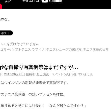
山克久。
メントを受け付けていません
ゴリー:
ソフトテニス ラフィノ
,
テニスシューズの選び方
,
テニス店長の日常
妙な自撮り写真解禁はまだですが…
日:
2017年6月28日
投稿者:
西山 克久
|
コメントを受け付けていません
日はウイルソンの新製品発表会で東新宿です。
本のテニス業界随一の熱いプレゼンを拝聴。
と振り返るとそこには社長が、「なんだ居たんですか？」