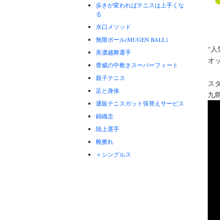
歩きが変わればテニスは上手くな
る
水口メソッド
無限ボール(MUGEN BALL）
“
美濃越舞選手
オッ
脅威の中敷きスーパーフィート
親子テニス
ス
足と身体
九
通販テニスガット張替えサービス
錦織圭
陸上選手
靴擦れ
＋シングルス