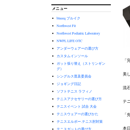
メニュー
blueeq ブルイク
Northwest Fit
Northwest Podiatric Laboratory
NWPL LIFE OTC
アンダーウェアーの選び方
カスタムインソール
「
ガット張り替え（ストリンギン
グ）
美
シングルス普及委員会
ジョギング日記
流
ソフトテニス ラフィノ
テニスアクセサリーの選び方
テ
テニスイベント 試合 大会
テニスウェアーの選びかた
「
テニスエルボー.テニス肘対策
本
テニスガットの選び方。