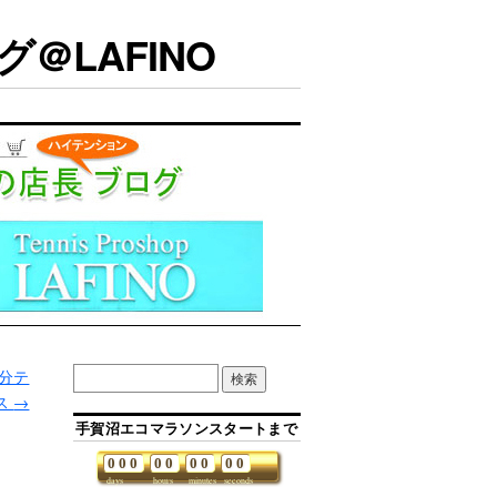
＠LAFINO
気分テ
ス
→
手賀沼エコマラソンスタートまで
0
0
0
0
0
0
0
0
0
days
hours
minutes
seconds