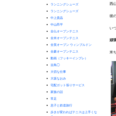
西
ランニングシューズ
ランニングシューズ
彼
中上貴晶
中山昂平
い
全仏オープンテニス
全米オープンテニス
頑
全英オープン ウィンブルドン
全豪オープンテニス
米
動画（フッキーインプレ）
吉鳥◯
大切な仕事
大坂なおみ
宅配ガット張りサービス
家族の話
常足
息子と鉄道旅行
歩きが変わればテニスは上手くな