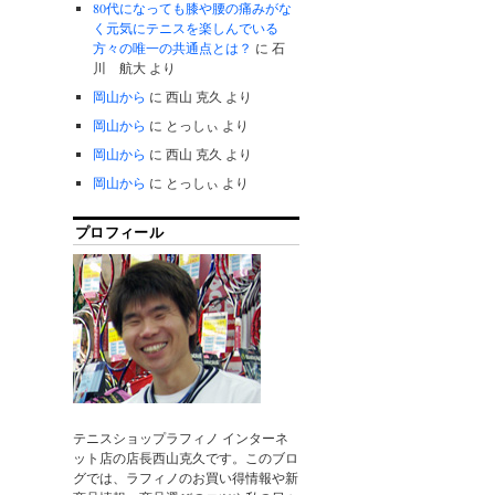
80代になっても膝や腰の痛みがな
く元気にテニスを楽しんでいる
方々の唯一の共通点とは？
に
石
川 航大
より
岡山から
に
西山 克久
より
岡山から
に
とっしぃ
より
岡山から
に
西山 克久
より
岡山から
に
とっしぃ
より
プロフィール
テニスショップラフィノ インターネ
ット店の店長西山克久です。このブロ
グでは、ラフィノのお買い得情報や新