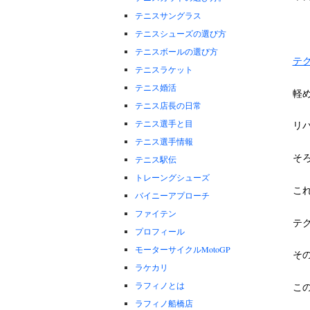
テニスサングラス
テニスシューズの選び方
テニスボールの選び方
テ
テニスラケット
テニス婚活
軽
テニス店長の日常
テニス選手と目
リ
テニス選手情報
そ
テニス駅伝
トレーングシューズ
こ
バイニーアプローチ
ファイテン
テ
プロフィール
モーターサイクルMotoGP
そ
ラケカリ
ラフィノとは
こ
ラフィノ船橋店