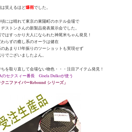
爆雨
朝は笑えるほど
でした。
0時頃には晴れて東京の東陽町のホテル会場で
リヂストンさんの新製品発表展示会でした。
場ではすっかり大人になられた神尾米ちゃん発見！
変わらずの癒し系のオーラは健在
張のあまり13年振りのツーショットも実現せず
残りでございましたよん。
持ちを取り直して会場ない物色・・・注目アイテム発見！
Aのセクスィー番長 Gisela Dulkoが使う
クニファイバーRebound シリーズ」