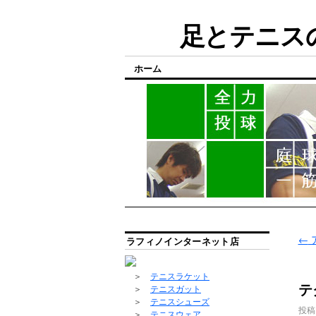
足とテニスの
ホーム
←
ラフィノインターネット店
＞
テニスラケット
テ
＞
テニスガット
＞
テニスシューズ
投稿
＞
テニスウェア