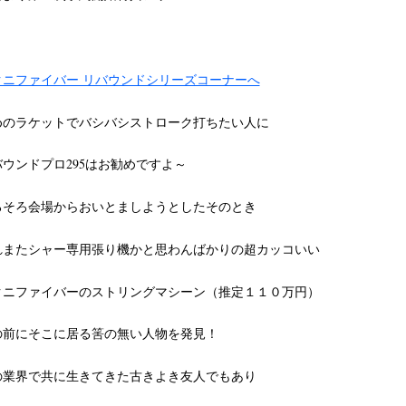
クニファイバー リバウンドシリーズコーナーへ
めのラケットでバシバシストローク打ちたい人に
バウンドプロ295はお勧めですよ～
ろそろ会場からおいとましようとしたそのとき
れまたシャー専用張り機かと思わんばかりの超カッコいい
クニファイバーのストリングマシーン（推定１１０万円）
の前にそこに
居る筈の無い人物を発見！
の業界で共に生きてきた古きよき友人でもあり