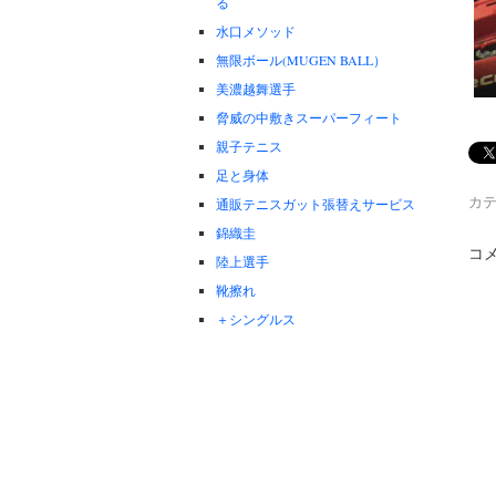
る
水口メソッド
無限ボール(MUGEN BALL）
美濃越舞選手
脅威の中敷きスーパーフィート
親子テニス
足と身体
カテ
通販テニスガット張替えサービス
錦織圭
コ
陸上選手
靴擦れ
＋シングルス