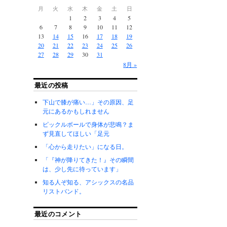
月
火
水
木
金
土
日
1
2
3
4
5
6
7
8
9
10
11
12
13
14
15
16
17
18
19
20
21
22
23
24
25
26
27
28
29
30
31
8月 »
最近の投稿
下山で膝が痛い…」その原因、足
元にあるかもしれません
ピックルボールで身体が悲鳴？ま
ず見直してほしい「足元
「心から走りたい」になる日。
「『神が降りてきた！』その瞬間
は、少し先に待っています」
知る人ぞ知る、アシックスの名品
リストバンド。
最近のコメント