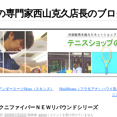
専門家西山克久店長のブログ
アンダースーツSkins（スキンズ）
HulaMoana（フラモアナ）ハワイ
ニ
クニファイバーＮＥＷリバウンドシリーズ
日:
2009年7月23日
投稿者:
admin
|
コメントを受け付けていません