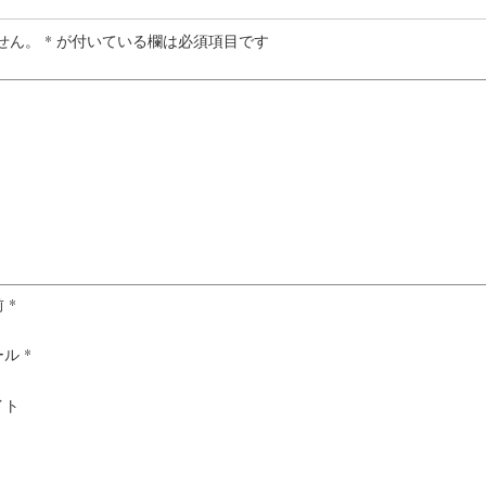
せん。
*
が付いている欄は必須項目です
前
*
ール
*
イト