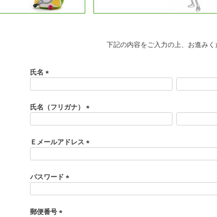
下記の内容をご入力の上、お進みく
氏名
(
必
須
氏名（フリガナ）
)
(
必
須
Ｅメールアドレス
)
(
必
須
パスワード
)
(
必
須
郵便番号