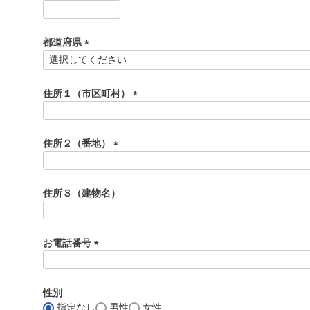
)
(
必
須
都道府県
)
(
必
須
住所１（市区町村）
)
(
必
須
住所２（番地）
)
(
必
須
住所３（建物名）
)
お電話番号
(
必
須
性別
)
指定なし
男性
女性