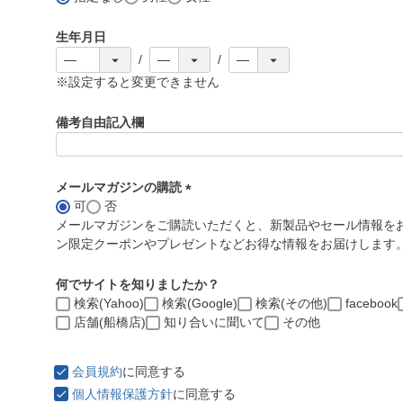
生年月日
※設定すると変更できません
備考自由記入欄
メールマガジンの購読
可
否
(
メールマガジンをご購読いただくと、新製品やセール情報を
必
ン限定クーポンやプレゼントなどお得な情報をお届けします
須
)
何でサイトを知りましたか？
検索(Yahoo)
検索(Google)
検索(その他)
facebook
店舗(船橋店)
知り合いに聞いて
その他
会員規約
に同意する
個人情報保護方針
に同意する