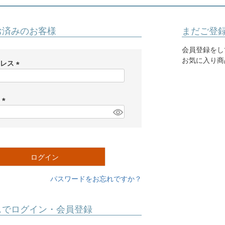
お済みのお客様
まだご登
会員登録をし
お気に入り商
ドレス
(
必
須
ド
)
(
必
須
)
ログイン
パスワードをお忘れですか？
スでログイン・会員登録