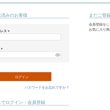
お済みのお客様
まだご登
会員登録をし
お気に入り商
ドレス
(
必
須
ド
)
(
必
須
)
ログイン
パスワードをお忘れですか？
スでログイン・会員登録