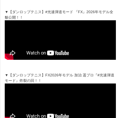
▼【ダンロップテニス】#光速弾道モード 『FX』2026年モデル全
貌公開！！
▼【ダンロップテニス】FX2026年モデル 加治 遥プロ『#光速弾道
モード』炸裂の回！！