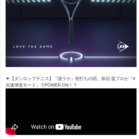
▼【ダンロップテニス】『謎ラケ』初打ちの回。加治 遥プロが『#
光速弾道モード』でPOWER ON！？