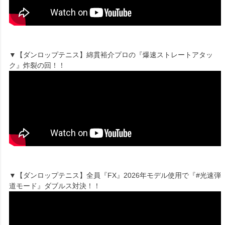
▼【ダンロップテニス】綿貫裕介プロの『爆速ストレートアタッ
ク』炸裂の回！！
▼【ダンロップテニス】全員『FX』2026年モデル使用で『#光速弾
道モード』ダブルス対決！！